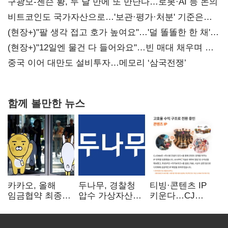
구광모-젠슨 황, 두 달 만에 또 만난다…로봇·AI 등 논의
비트코인도 국가자산으로…'보관·평가·처분' 기준은
숙제
(현장+)"팔 생각 접고 호가 높여요"…'덜 똘똘한 한 채'
20억 키맞추기
(현장+)"12일엔 물건 다 들어와요"…빈 매대 채우며 문
연 홈플러스
중국 이어 대만도 설비투자…메모리 ‘삼국전쟁’
함께 볼만한 뉴스
카카오, 올해
두나무, 경찰청
티빙·콘텐츠 IP
임금협약 최종
압수 가상자산
키운다…CJ
타결…연봉 6.3%
보관 맡는다…
ENM, 하반기
인상·격려금
커스터디 사업
글로벌 확장 가속
300만원
최종 낙찰