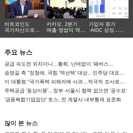
비트코인도
카카오, 2분기
가입자 증가
국가자산으로…'
매출·영업익 역대
·AIDC 성장…
보관·평가·처분'
최대…에이전트
SKT 2분기 성장
기준은 숙제
AI 수익화 관건
본궤도
주요 뉴스
공급 속도전 외치더니…황희, 난데없이 '폐버스
리모델링' 제안
송영길 측 "정청래, 국힘 '역선택' 대상…민주당 대표로
총선 지휘 못해"
이 대통령 "국가폭력 피해자에 사과…적극적 조사로
진실 밝혀야"
주택공급 '동상이몽'…정부·서울시 협력 없으면 '공수표'
'금융복합기업집단' 토스, 전 계열사 내부통제 표준화
많이 본 뉴스