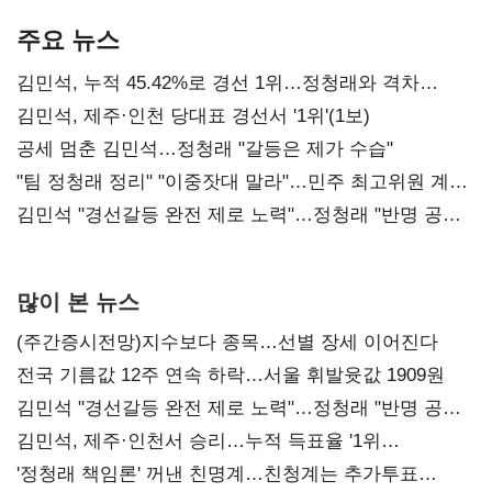
기준은 숙제
AI 수익화 관건
본궤도
주요 뉴스
김민석, 누적 45.42%로 경선 1위…정청래와 격차
0.86%p(2보)
김민석, 제주·인천 당대표 경선서 '1위'(1보)
공세 멈춘 김민석…정청래 "갈등은 제가 수습"
"팀 정청래 정리" "이중잣대 말라"…민주 최고위원 계파
다툼 격화
김민석 "경선갈등 완전 제로 노력"…정청래 "반명 공세
사과부터"
많이 본 뉴스
(주간증시전망)지수보다 종목…선별 장세 이어진다
전국 기름값 12주 연속 하락…서울 휘발윳값 1909원
김민석 "경선갈등 완전 제로 노력"…정청래 "반명 공세
사과부터"
김민석, 제주·인천서 승리…누적 득표율 '1위
탈환'(종합)
'정청래 책임론' 꺼낸 친명계…친청계는 추가투표