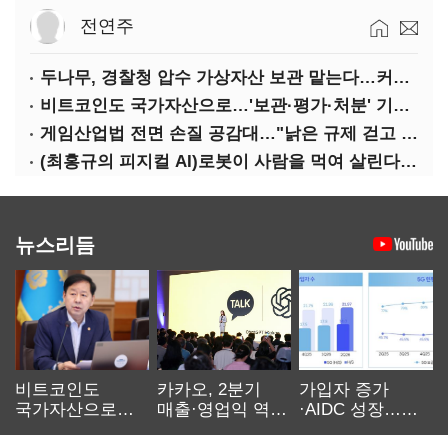
전연주
두나무, 경찰청 압수 가상자산 보관 맡는다…커스터디 사업 최종 낙찰
비트코인도 국가자산으로…'보관·평가·처분' 기준은 숙제
게임산업법 전면 손질 공감대…"낡은 규제 걷고 안전장치 촘촘히 해야"
(최홍규의 피지컬 AI)로봇이 사람을 먹여 살린다, 그런데 언제 먹여야 할지는 모른다
뉴스리듬
비트코인도
카카오, 2분기
가입자 증가
국가자산으로…'
매출·영업익 역대
·AIDC 성장…
보관·평가·처분'
최대…에이전트
SKT 2분기 성장