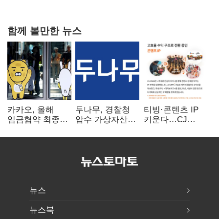
때리기
함께 볼만한 뉴스
카카오, 올해
두나무, 경찰청
티빙·콘텐츠 IP
임금협약 최종
압수 가상자산
키운다…CJ
타결…연봉 6.3%
보관 맡는다…
ENM, 하반기
인상·격려금
커스터디 사업
글로벌 확장 가속
300만원
최종 낙찰
뉴스
뉴스북