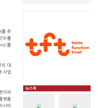
A를 추
 인수를
s)'를
본의 대
행 사업
뉴스북
예정이라
 플랫폼
동아시아