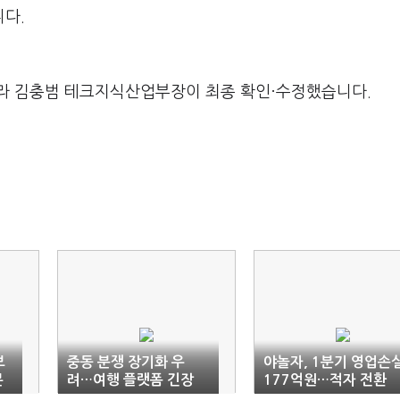
다.
라 김충범 테크지식산업부장이 최종 확인·수정했습니다.
보
중동 분쟁 장기화 우
야놀자, 1분기 영업손
본
려…여행 플랫폼 긴장
177억원…적자 전환
고조