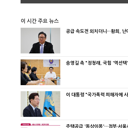
이 시간 주요 뉴스
공급 속도전 외치더니…황희, 난
송영길 측 "정청래, 국힘 '역선
이 대통령 "국가폭력 피해자에 
주택공급 '동상이몽'…정부·서울시