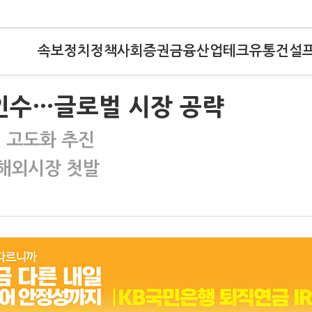
속보
정치
정책
사회
증권
금융
산업
테크
유통
건설
 인수…글로벌 시장 공략
션 고도화 추진
 해외시장 첫발