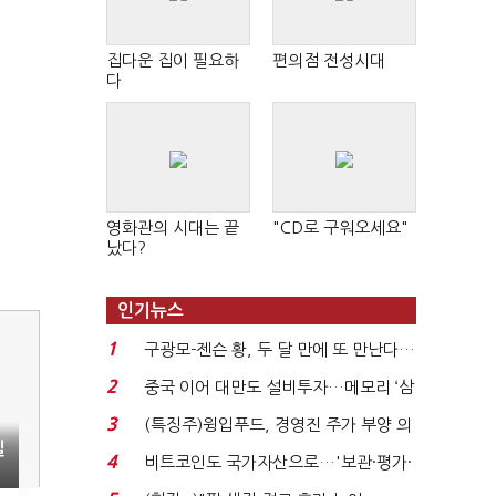
집다운 집이 필요하
편의점 전성시대
다
영화관의 시대는 끝
"CD로 구워오세요"
났다?
인기뉴스
1
구광모-젠슨 황, 두 달 만에 또 만난다…
로봇·AI 등 논...
2
중국 이어 대만도 설비투자…메모리 ‘삼
국전쟁’
3
(특징주)윙입푸드, 경영진 주가 부양 의
실
지에 상한가...
4
비트코인도 국가자산으로…'보관·평가·
처분' 기준은 ...