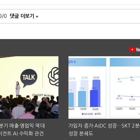
0/0
댓글 더보기
2분기 매출·영업익 역대
가입자 증가·AIDC 성장…SKT 2
전트 AI 수익화 관건
성장 본궤도