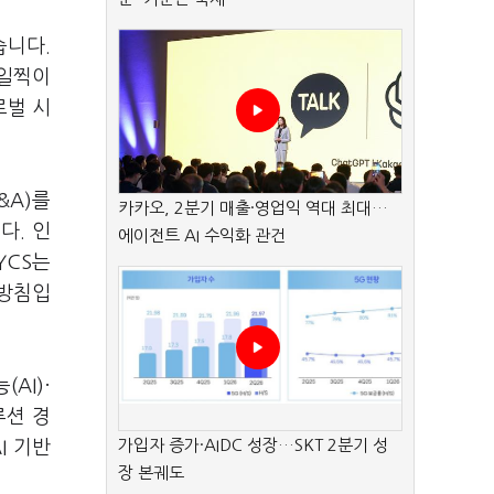
습니다.
 일찍이
로벌 시
&A)를
카카오, 2분기 매출·영업익 역대 최대…
다. 인
에이전트 AI 수익화 관건
YCS는
 방침입
AI)·
루션 경
가입자 증가·AIDC 성장…SKT 2분기 성
I 기반
장 본궤도