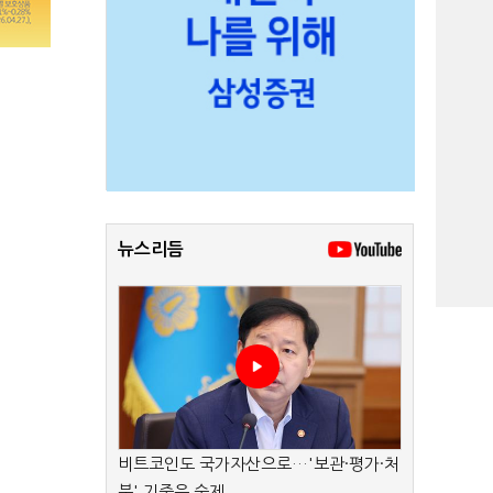
뉴스리듬
비트코인도 국가자산으로…'보관·평가·처
분' 기준은 숙제