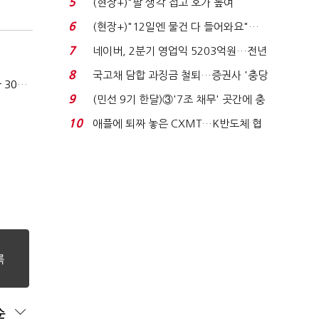
5
(현장+)"팔 생각 접고 호가 높여
요"…'덜 똘똘한 한 채' 20...
6
(현장+)"12일엔 물건 다 들어와요"…
빈 매대 채우며 문 연 ...
7
네이버, 2분기 영업익 5203억원…전년
비 0.2% 감소...
8
국고채 담합 과징금 철퇴…증권사 '충당
카카오, 올해 임금협약 최종 타결…연봉 6.3% 인상·격려금 300만원
금 폭탄' 우려...
9
(민선 9기 한달)③'7조 채무' 곳간에 충
격…추미애, 20년...
10
애플에 퇴짜 놓은 CXMT…K반도체 협
상력 ‘호재’...
순