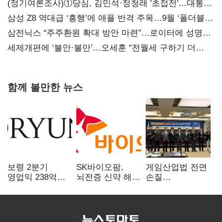
(정기여론조사)①당심, 김민석·정청래 '초접전'…대통령
지지도 '50% 아래로'(종합)
삼성 Z8 역대급 ‘흥행’에 애플 반격 주목…9월 ‘폴더블
대전’
삼전닉스 “주주환원 확대 방안 마련”…로이터에 성명
보내
세제개편에 ‘불안·불만’…오세훈 "전월세 구하기 더
힘들어질 것"
함께 볼만한 뉴스
보령 2분기
SK바이오팜,
게임산업법 전면
영업익 238억…
뇌전증 신약 해외
손질
전년 대비 6.2%↓
흥행 발판…
공감대…"낡은
차세대 신약 개발
규제 걷고
속도
안전장치 촘촘히
해야"