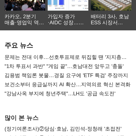
카카오, 2분기
가입자 증가
배터리 3사, 호남
매출·영업익 역대
·AIDC 성장…
ESS 시장서
최대…에이전트
SKT 2분기 성장
‘격돌’
AI 수익화 관건
본궤도
주요 뉴스
문제는 전대 이후…선호투표제로 뒤집힐 땐 '지지층
불복'
"1차 투표서 과반" "게임 끝"…호남대전 앞두고 '충돌'
김용범 책임론 봇물…경질 요구에 'ETF 특검' 주장까지
보건소부터 응급실까지 AI 확산…지역의료 혁신 본격화
"강남사옥 부지에 청년주택"…LH도 '공급 속도전'
많이 본 뉴스
(정기여론조사)②당심·호남, 김민석-정청래 '초접전'