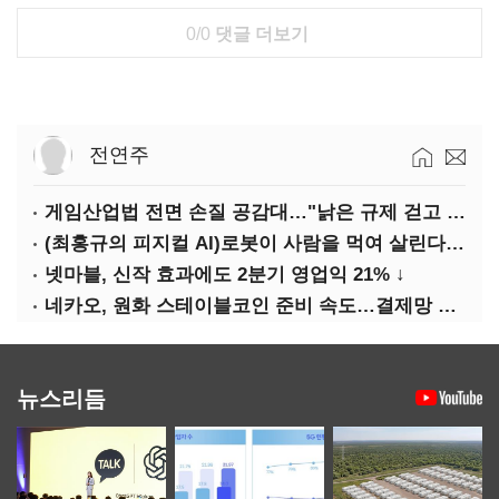
0/0
댓글 더보기
전연주
게임산업법 전면 손질 공감대…"낡은 규제 걷고 안전장치 촘촘히 해야"
(최홍규의 피지컬 AI)로봇이 사람을 먹여 살린다, 그런데 언제 먹여야 할지는 모른다
넷마블, 신작 효과에도 2분기 영업익 21% ↓
네카오, 원화 스테이블코인 준비 속도…결제망 안전장치 확보 과제
뉴스리듬