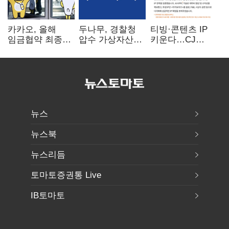
카카오, 올해
두나무, 경찰청
티빙·콘텐츠 IP
임금협약 최종
압수 가상자산
키운다…CJ
타결…연봉 6.3%
보관 맡는다…
ENM, 하반기
인상·격려금
커스터디 사업
글로벌 확장 가속
300만원
최종 낙찰
뉴스
뉴스북
뉴스리듬
토마토증권통 Live
IB토마토