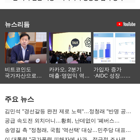
뉴스리듬
비트코인도
카카오, 2분기
가입자 증가
국가자산으로…'
매출·영업익 역대
·AIDC 성장…
보관·평가·처분'
최대…에이전트
SKT 2분기 성장
기준은 숙제
AI 수익화 관건
본궤도
주요 뉴스
김민석 "경선갈등 완전 제로 노력"…정청래 "반명 공세
사과부터"
공급 속도전 외치더니…황희, 난데없이 '폐버스
리모델링' 제안
송영길 측 "정청래, 국힘 '역선택' 대상…민주당 대표로
총선 지휘 못해"
이 대통령 "국가폭력 피해자에 사과…적극적 조사로