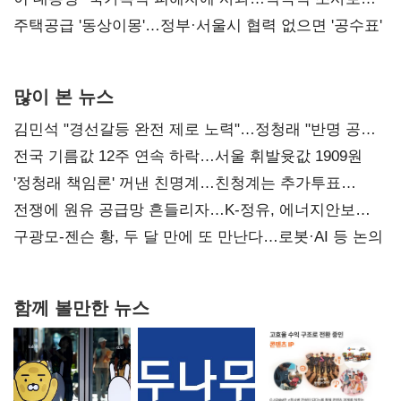
진실 밝혀야"
주택공급 '동상이몽'…정부·서울시 협력 없으면 '공수표'
많이 본 뉴스
김민석 "경선갈등 완전 제로 노력"…정청래 "반명 공세
사과부터"
전국 기름값 12주 연속 하락…서울 휘발윳값 1909원
'정청래 책임론' 꺼낸 친명계…친청계는 추가투표
때리기
전쟁에 원유 공급망 흔들리자…K-정유, 에너지안보
핵심으로 재부상
구광모-젠슨 황, 두 달 만에 또 만난다…로봇·AI 등 논의
함께 볼만한 뉴스