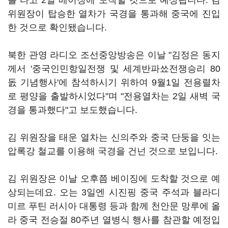
를 타고 2일 베이징에 도착할 것으로 예상됩니다. 김
위원장이 탑승한 열차가 국경을 통과해 중국에 진입
한 것으로 확인됐습니다.
북한 관영 라디오 조선중앙방송은 이날 "김정은 동지
께서 '중국인민항일전쟁 및 세계반파쑈전쟁승리 80
돐 기념행사'에 참석하시기 위하여 9월1일 전용렬차
로 평양을 출발하시었다"며 "전용열차는 2일 새벽 국
경을 통과했다"고 보도했습니다.
김 위원장을 태운 열차는 신의주와 중국 단둥을 잇는
압록강 철교를 이용해 국경을 건넌 것으로 보입니다.
김 위원장은 이날 오후쯤 베이징에 도착할 것으로 예
상되는데요. 오는 3일엔 시진핑 중국 주석과 블라디
미르 푸틴 러시아 대통령 등과 함께 천안문 망루에 올
라 중국 전승절 80주년 열병식 행사를 참관할 예정입