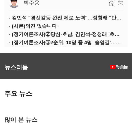
박주용
김민석 "경선갈등 완전 제로 노력"…정청래 "반명 공세 사과부터"
(시론)의견 없습니다
(정기여론조사)②당심·호남, 김민석-정청래 '초접전'
(정기여론조사)③2순위, 10명 중 4명 '송영길'…정청래 '한 자릿수'
뉴스리듬
주요 뉴스
많이 본 뉴스