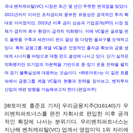
국내 벤처캐피탈(VC) 시장은 최근 몇 년간 뚜렷한 변곡점을 맞았다.
2021년까지 이어진 초저금리와 풍부한 유동성은 공격적인 투자 확
대로 이어졌지만, 2023년 이후 금리 상승과 기업공개(IPO) 시장 침
체가 겹치며 회수 환경이 급격히 악화됐다. 이에 VC들은 글로벌 펀
드 플랫폼 구축과 세컨더리 펀드 결성 등 다양한 돌파구를 모색하고
있다. 특히 금융그룹 계열 VC들은 안정적인 출자금 확보와 금융 생
태계 시너지를 바탕으로 대형 펀드 결성에 나서고 있다. 단기 실적은
악화됐지만 모기업의 자본력을 기반으로 중·장기 운용 전략을 펼치
며 경기 불확실성에 대응하는 모습이다. <IB토마토>는 이 같은 흐름
속에서 금융그룹 계열 VC들의 현황과 전략을 짚어보고, 벤처투자
산업의 재편 방향을 가늠해보고자 한다.(편집자주)
[IB토마토 홍준표 기자]
우리금융지주(316140)
가 우
리벤처파트너스를 완전 자회사로 편입한 이후 공격
적인 확장에 나서는 분위기다. 우리벤처파트너스는
지난해 벤처캐피탈(VC) 업계서 영업이익 1위 자리에