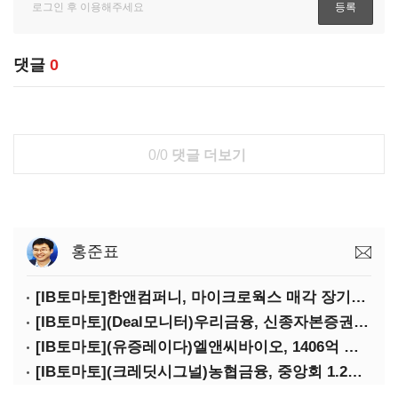
댓글
0
0/0
댓글 더보기
홍준표
[IB토마토]한앤컴퍼니, 마이크로웍스 매각 장기화 대비…배당 회수판 깔았다
[IB토마토](Deal모니터)우리금융, 신종자본증권 발행했지만 차환금리 '부담'
[IB토마토](유증레이다)엘앤씨바이오, 1406억 유증…최대주주는 절반만 청약
[IB토마토](크레딧시그널)농협금융, 중앙회 1.2조 지원받아 생산적금융 확대