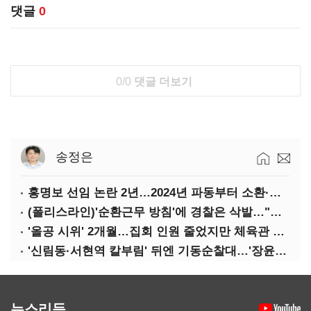
댓글
0
0/0
댓글 더보기
송정은
홍명보 선임 논란 2년…2024년 파동부터 소환·압색까지
(폴리스라인)'순환근무 방침'에 경찰은 삭발…"베테랑·수사력 보강 먼저"
'올공 시위' 2개월…집회 인원 줄었지만 체육관 봉쇄 계속
'신림동·서현역 칼부림' 뒤엔 기동순찰대…'장윤기 은폐·조작' 후엔 내부비리수사대
뉴스리듬