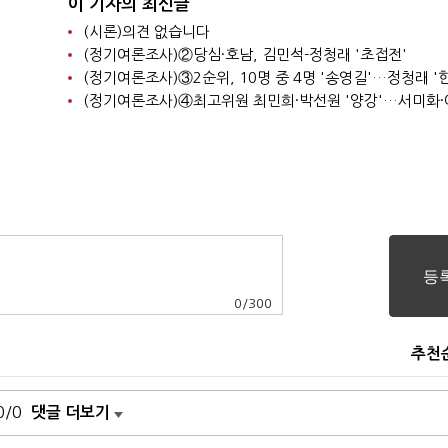
이 기자의 최신글
(시론)의견 없습니다
(정기여론조사)②당심·호남, 김민석-정청래 '초접전'
0
/
300
추천
0/0
댓글 더보기