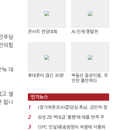
콘서트 전당대회
AI 인재 쟁탈전
 민주당
국민의힘
2% 대
휴대폰이 끊긴 30분
부동산 동상이몽, 국
민만 불안하다
했고 셀
인기뉴스
면 됩니
1
(정기여론조사)②당심·호남, 김민석-정
청래 '초접전'...
2
삼성 Z8 역대급 ‘흥행’에 애플 반격 주
목…9월 ‘폴...
3
(SPC 민낯)④솜방망이 처벌에 식품위