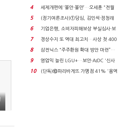
생법 위반 반복...
4
세제개편에 ‘불안·불만’…오세훈 "전월
세 구하기 더 ...
5
(정기여론조사)①당심, 김민석·정청래
'초접전'…대통령 ...
6
기업은행, 소비자피해보상 부실심사·보
이스피싱 공시 ...
7
경상수지 또 역대 최고치…사상 첫 400
억달러에 '3% 성...
8
삼전닉스 “주주환원 확대 방안 마련”…
로이터에 성명...
9
영업익 늘린 LGU+…보안·AIDC '신사
업 드라이브'...
10
(단독)⑩파리바게뜨 가맹점 41% '용역
제빵기사 없어'…고...
성