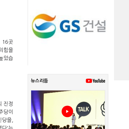
 16곳
민의힘을
 높았습
뉴스리듬
의 진정
민주당이
신당을,
겠다'는