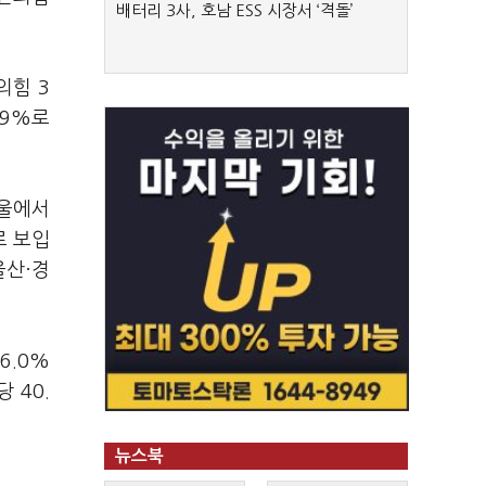
배터리 3사, 호남 ESS 시장서 ‘격돌’
의힘 3
.9%로
서울에서
로 보입
울산·경
6.0%
 40.
뉴스북