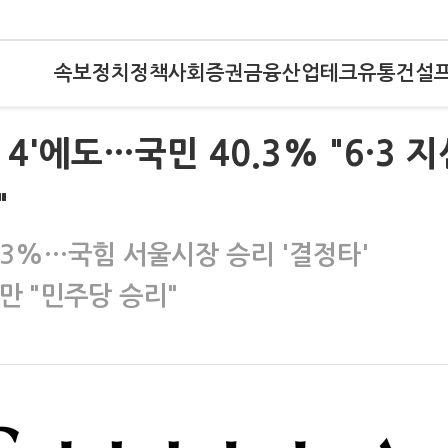
속보
정치
정책
사회
증권
금융
산업
테크
유통
건설
4'에도…국민 40.3% "6·3 지
"
4.3%…국힘 서울시장 승리 '결정타'
만 "민주당 승리"