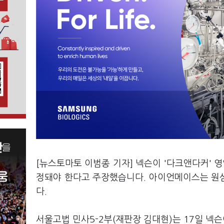
[뉴스토마토 이범종 기자] 넥슨이 '다크앤다커' 
정돼야 한다고 주장했습니다. 아이언메이스는 원
다.
서울고법 민사5-2부(재판장 김대현)는 17일 넥슨