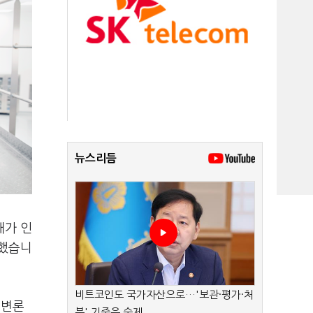
뉴스리듬
해가 인
인했습니
비트코인도 국가자산으로…'보관·평가·처
 변론
분' 기준은 숙제