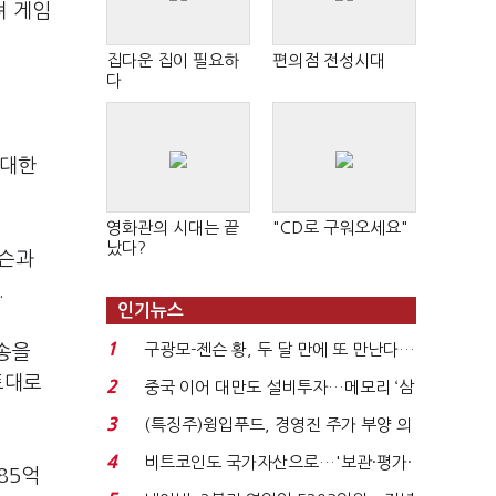
려 게임
집다운 집이 필요하
편의점 전성시대
다
 대한
영화관의 시대는 끝
"CD로 구워오세요"
났다?
넥슨과
.
인기뉴스
1
구광모-젠슨 황, 두 달 만에 또 만난다…
송을
로봇·AI 등 논...
토대로
2
중국 이어 대만도 설비투자…메모리 ‘삼
국전쟁’
3
(특징주)윙입푸드, 경영진 주가 부양 의
지에 상한가...
4
비트코인도 국가자산으로…'보관·평가·
85억
처분' 기준은 ...