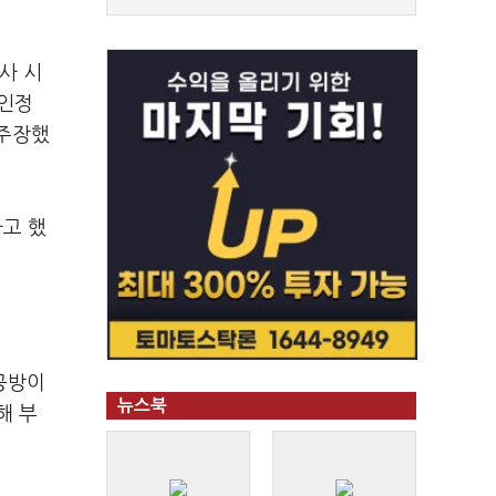
사 시
 인정
 주장했
다고 했
공방이
뉴스북
해 부