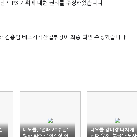
전의 P3 기획에 대한 권리를 주장해왔습니다.
라 김충범 테크지식산업부장이 최종 확인·수정했습니다.
슨
네오플, '던파 20주년'
네오플 강대강 대치에
행사 취소…"여건상 어
던파 유저 '부글'…노사