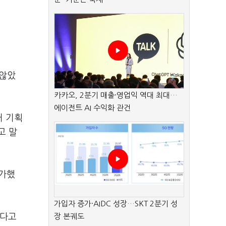
 않았
카카오, 2분기 매출·영업익 역대 최대…
에이전트 AI 수익화 관건
커 기획
고 말
평가했
가입자 증가·AIDC 성장…SKT 2분기 성
한다고
장 본궤도