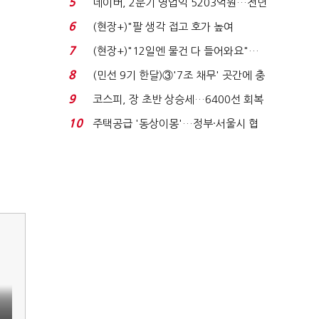
5
네이버, 2분기 영업익 5203억원…전년
비 0.2% 감소...
6
(현장+)"팔 생각 접고 호가 높여
요"…'덜 똘똘한 한 채' 20...
7
(현장+)"12일엔 물건 다 들어와요"…
빈 매대 채우며 문 연 ...
8
(민선 9기 한달)③'7조 채무' 곳간에 충
격…추미애, 20년...
9
코스피, 장 초반 상승세…6400선 회복
시도
10
주택공급 '동상이몽'…정부·서울시 협
력 없으면 '공수표'...