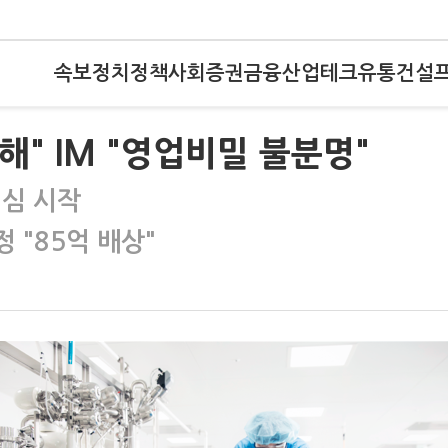
속보
정치
정책
사회
증권
금융
산업
테크
유통
건설
해" IM "영업비밀 불분명"
2심 시작
정 "85억 배상"