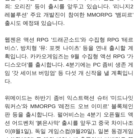
죄: 오리진' 등이 출시를 앞두고 있습니다. '리니지2
레볼루션' 주요 개발진이 참여한 MMORPG '뱀피르'
출시도 예정돼 있습니다.
웹젠은 액션 RPG '드래곤소드'와 수집형 RPG '테르
비스', 방치형 '뮤: 포켓 나이츠' 등을 연내 출시할 계
획입니다. 카카오게임즈는 9월 수집형 액션 RPG '가
디스오더'를 출시합니다. 4분기에는 PC 좀비 생존 게
임 '갓 세이브 버밍엄' 등 다섯 개 신작을 낼 계획입니
다.
위메이드는 하반기 좀비 익스트랙션 슈터 '미드나잇
워커스'와 MMORPG '레전드 오브 이미르' 블록체인
판 등을 출시합니다. 펄어비스는 4분기 오픈월드 액
션 어드벤처 '붉은사막' 출시를 앞두고 중국 차이나조
이(8월1일), 독일 게임스컴(8월20일), 일본 동경게임