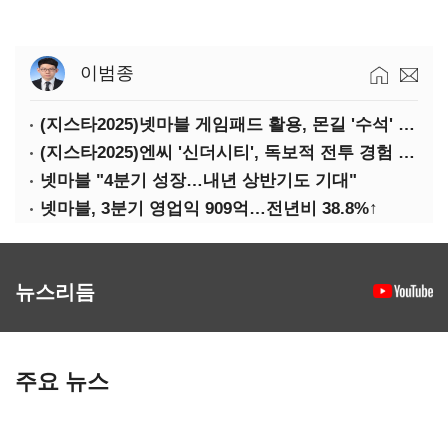
이범종
(지스타2025)넷마블 게임패드 활용, 몬길 '수석' 7대죄 '차석'
(지스타2025)엔씨 '신더시티', 독보적 전투 경험 필요
넷마블 "4분기 성장…내년 상반기도 기대"
넷마블, 3분기 영업익 909억…전년비 38.8%↑
뉴스리듬
주요 뉴스