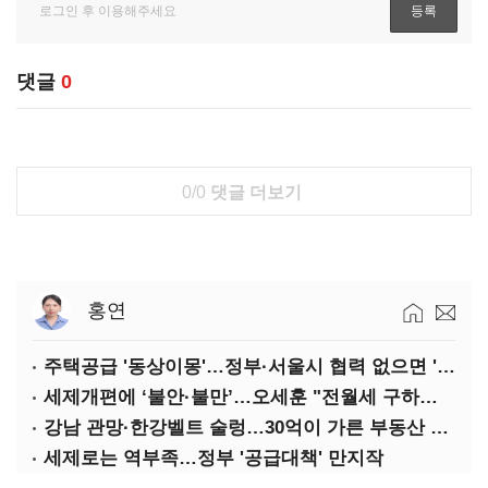
댓글
0
0/0
댓글 더보기
홍연
주택공급 '동상이몽'…정부·서울시 협력 없으면 '공수표'
세제개편에 ‘불안·불만’…오세훈 "전월세 구하기 더 힘들어질 것"
강남 관망·한강벨트 술렁…30억이 가른 부동산 민심
세제로는 역부족…정부 '공급대책' 만지작