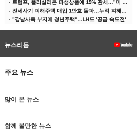
트럼프, 폴리실리콘 파생상품에 15% 관세…"미 산업 재건"
전세사기 피해주택 매입 1만호 돌파…누적 피해자 4만278명
"강남사옥 부지에 청년주택"…LH도 '공급 속도전'
뉴스리듬
주요 뉴스
많이 본 뉴스
함께 볼만한 뉴스