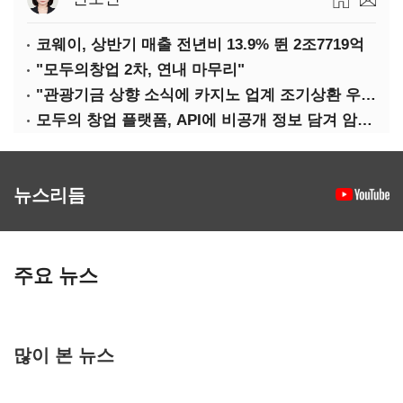
코웨이, 상반기 매출 전년비 13.9% 뛴 2조7719억
"모두의창업 2차, 연내 마무리"
"관광기금 상향 소식에 카지노 업계 조기상환 우려"
모두의 창업 플랫폼, API에 비공개 정보 담겨 암호키까지 새나갔다
뉴스리듬
주요 뉴스
많이 본 뉴스