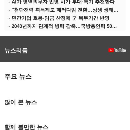
AI가 병역의무자 입영 시기·부대·특기 추천한다
"첨단전력 획득제도 패러다임 전환…상생 생태계 조성해 대체불가 K-방산 도약"
민간기업 호봉·임금 산정에 군 복무기간 반영
2040년까지 단계적 병력 감축…국방총인력 50만 목표 2차 국방개혁 착수
뉴스리듬
주요 뉴스
많이 본 뉴스
함께 볼만한 뉴스