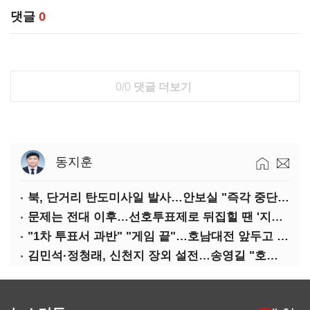
댓글
0
0/0
댓글 더보기
동지훈
북, 단거리 탄도미사일 발사…안보실 "즉각 중단 촉구"
문제는 전대 이후…선호투표제로 뒤집힐 땐 '지지층 불복'
"1차 투표서 과반" "게임 끝"…호남대전 앞두고 '충돌'
김민석·정청래, 신천지 장외 설전…송영길 "호남 계몽 규탄"