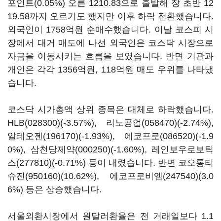
포인트(0.05%) 오른 1210.83으로 출발해 장 초반 12
19.58까지 오르기도 했지만 이후 하락 전환했습니다.
외국인이 1758억원 순매수했습니다. 이날 코스피 시
장에서 대거 매도에 나선 외국인은 코스닥 시장으로
자금을 이동시키는 흐름을 보였습니다. 반면 기관과
개인은 각각 1356억원, 118억원 매도 우위를 나타냈
습니다.
코스닥 시가총액 상위 종목은 대체로 하락했습니다.
HLB(028300)
(-3.57%),
리노공업(058470)
(-2.74%),
알테오젠(196170)
(-1.93%),
에코프로(086520)
(-1.9
0%),
삼천당제약(000250)
(-1.60%),
레인보우로보틱
스(277810)
(-0.71%) 등이 내렸습니다. 반면
코오롱티
슈진(950160)
(10.62%),
에코프로비엠(247540)
(3.0
6%) 등은 상승했습니다.
서울외환시장에서 원달러환율은 전 거래일보다 1.1