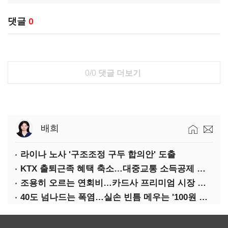
댓글
0
0/0
댓글 더보기
배희
라이나 노사 '구조조정 구두 합의안' 도출
KTX 출퇴근족 혜택 축소…대중교통 소득공제 개편
조용히 오르는 연회비…카드사 프리미엄 시장 정조준
40도 넘나드는 폭염…실손 빈틈 메우는 '100원 미니보험'