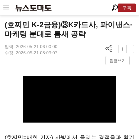
구독
(호찌민 K-2금융)③K카드사, 파이낸스·
마케팅 분대로 틈새 공략
입력: 2026-05-21 06:00:00
수정: 2026-05-21 08:03:07
답글쓰기
(호찌민=배희 기자) 사방에서 울리는 경적음과 활기