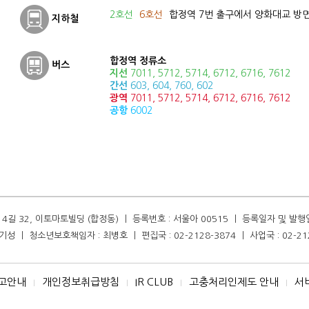
2호선
6호선
합정역 7번 출구에서 양화대교 방면
지하철
합정역 정류소
버스
지선
7011, 5712, 5714, 6712, 6716, 7612
간선
603, 604, 760, 602
광역
7011, 5712, 5714, 6712, 6716, 7612
공항
6002
길 32, 이토마토빌딩 (합정동) ㅣ 등록번호 : 서울아 00515 ㅣ 등록일자 및 발행일자 :
성 ㅣ 청소년보호책임자 : 최병호 ㅣ 편집국 : 02-2128-3874 ㅣ 사업국 : 02-21
고안내
개인정보취급방침
IR CLUB
고충처리인제도 안내
서
I
I
I
I