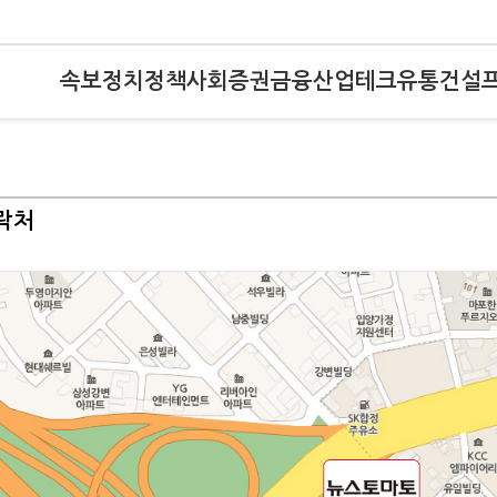
속보
정치
정책
사회
증권
금융
산업
테크
유통
건설
락처