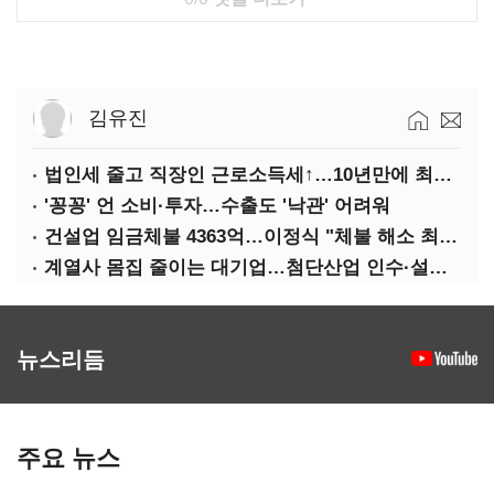
김유진
법인세 줄고 직장인 근로소득세↑…10년만에 최대치
'꽁꽁' 언 소비·투자…수출도 '낙관' 어려워
건설업 임금체불 4363억…이정식 "체불 해소 최우선"
계열사 몸집 줄이는 대기업…첨단산업 인수·설립에 '분주'
뉴스리듬
주요 뉴스