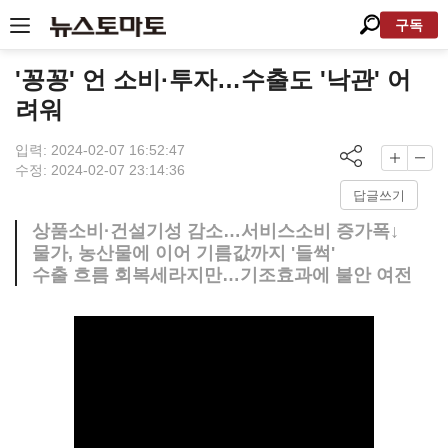
구독
'꽁꽁' 언 소비·투자…수출도 '낙관' 어
려워
입력: 2024-02-07 16:52:47
수정: 2024-02-07 23:14:36
답글쓰기
상품소비·건설기성 감소…서비스소비 증가폭↓
물가, 농산물에 이어 기름값까지 '들썩'
수출 흐름 회복세라지만…기조효과에 불안 여전