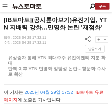
구독
[IB토마토](공시톺아보기)유진기업, YT
N 지배력 강화…민영화 논란 '재점화'
입력: 2025-04-29 17:32:11
수정: 2025-04-29 17:32:11
답글쓰기
유상증자 통해 YTN 최대주주 유진이엔티 지분 확
대
탄핵 이후 YTN 민영화 정당성 논란…청문회·수사
로 확산
이 기사는
2025년 04월 29일 17:32
IB토마토
유료
페이지
에 노출된 기사입니다.