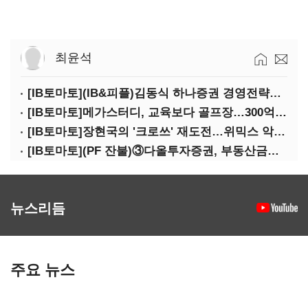
최윤석
[IB토마토](IB&피플)김동식 하나증권 경영전략본부장
[IB토마토]메가스터디, 교육보다 골프장…300억 대여 뒤 보증 리스크
[IB토마토]장현국의 '크로쓰' 재도전…위믹스 악몽 지울 수 있나
[IB토마토](PF 잔불)③다올투자증권, 부동산금융 줄였지만 정상화는 진행형
뉴스리듬
주요 뉴스