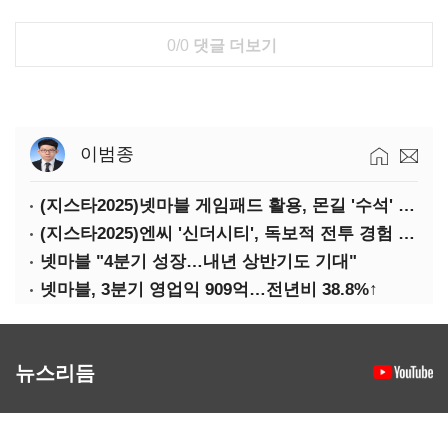
0/0
댓글 더보기
이범종
(지스타2025)넷마블 게임패드 활용, 몬길 '수석' 7대죄 '차석'
(지스타2025)엔씨 '신더시티', 독보적 전투 경험 필요
넷마블 "4분기 성장…내년 상반기도 기대"
넷마블, 3분기 영업익 909억…전년비 38.8%↑
뉴스리듬