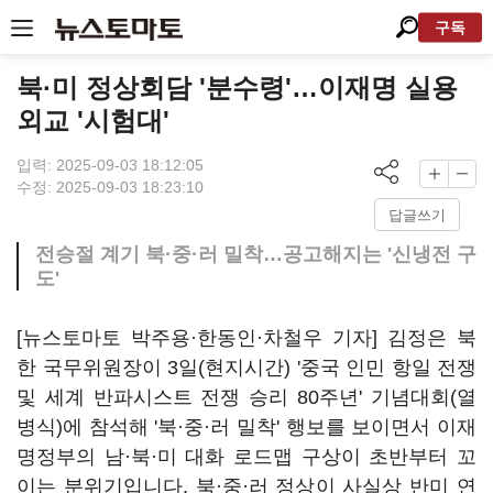
구독
북·미 정상회담 '분수령'…이재명 실용
외교 '시험대'
입력: 2025-09-03 18:12:05
수정: 2025-09-03 18:23:10
답글쓰기
전승절 계기 북·중·러 밀착…공고해지는 '신냉전 구
도'
[뉴스토마토 박주용·한동인·차철우 기자] 김정은 북
한 국무위원장이 3일(현지시간) '중국 인민 항일 전쟁
및 세계 반파시스트 전쟁 승리 80주년' 기념대회(열
병식)에 참석해 '북·중·러 밀착' 행보를 보이면서 이재
명정부의 남·북·미 대화 로드맵 구상이 초반부터 꼬
이는 분위기입니다. 북·중·러 정상이 사실상 반미 연