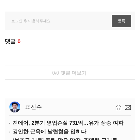
댓글
0
0/0
댓글 더보기
표진수
진에어, 2분기 영업손실 731억…유가 상승 여파
강인한 근육에 날렵함을 입히다