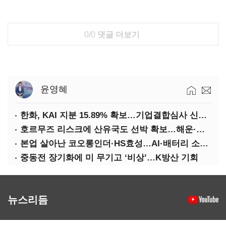
0/0
댓글 더보기
윤영혜
한화, KAI 지분 15.89% 확보…기업결합심사 신청 예정
호르무즈 리스크에 산유국도 선박 확보…해운·조선 ‘기회’
본업 살아난 코오롱인더·HS효성…AI·배터리 소재로 보폭 확대
중동전 장기화에 미 무기고 ‘비상’…K방산 기회
뉴스리듬