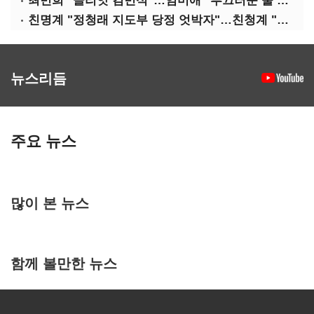
최민희 "골리앗 김민석"…임미애 "부끄러운 줄 알아야"
친명계 "정청래 지도부 당정 엇박자"…친청계 "신천지 오물 폭탄"
뉴스리듬
주요 뉴스
많이 본 뉴스
함께 볼만한 뉴스