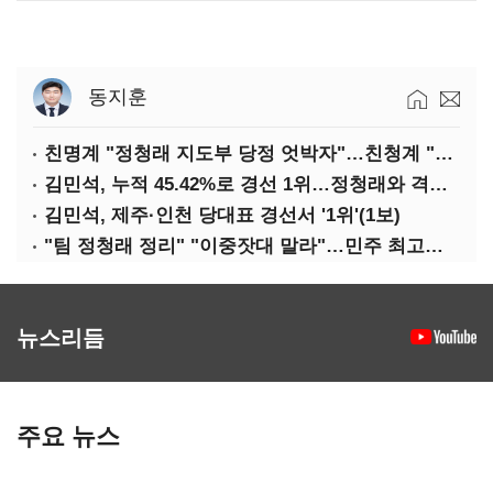
동지훈
친명계 "정청래 지도부 당정 엇박자"…친청계 "신천지 오물 폭탄"
김민석, 누적 45.42%로 경선 1위…정청래와 격차 0.86%p(2보)
김민석, 제주·인천 당대표 경선서 '1위'(1보)
"팀 정청래 정리" "이중잣대 말라"…민주 최고위원 계파 다툼 격화
뉴스리듬
주요 뉴스