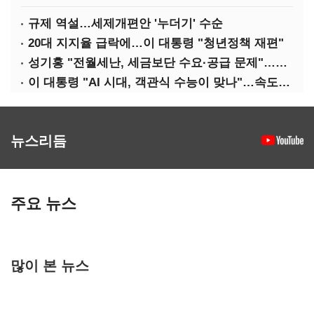
규제 역설…세제개편안 '누더기' 수순
20대 지지율 급락에…이 대통령 "청년정책 재편"
성기홍 "전월세난, 세금보단 수요·공급 문제"…닥공 시사
이 대통령 "AI 시대, 객관식 수능이 맞나"…속도전 '경계'
뉴스리듬
주요 뉴스
많이 본 뉴스