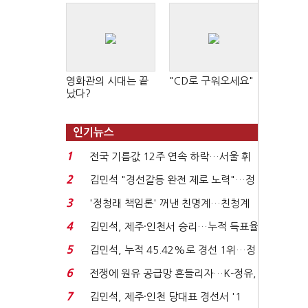
영화관의 시대는 끝
"CD로 구워오세요"
났다?
인기뉴스
1
전국 기름값 12주 연속 하락…서울 휘
발윳값 1909원...
2
김민석 "경선갈등 완전 제로 노력"…정
청래 "반명 공세 사...
3
'정청래 책임론' 꺼낸 친명계…친청계
는 추가투표 때리기...
4
김민석, 제주·인천서 승리…누적 득표율
'1위 탈환'(종합)...
5
김민석, 누적 45.42%로 경선 1위…정
청래와 격차 0.86%p(...
6
전쟁에 원유 공급망 흔들리자…K-정유,
에너지안보 핵심...
7
김민석, 제주·인천 당대표 경선서 '1