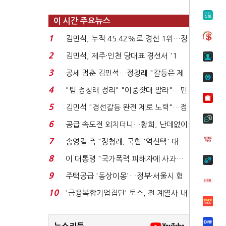
이 시간 주요뉴스
1
김민석, 누적 45.42%로 경선 1위…정
청래와 격차 0.86%p(...
2
김민석, 제주·인천 당대표 경선서 '1
위'(1보)...
3
공세 멈춘 김민석…정청래 "갈등은 제
가 수습"
4
"팀 정청래 정리" "이중잣대 말라"…민
주 최고위원 계파 다...
5
김민석 "경선갈등 완전 제로 노력"…정
청래 "반명 공세 사...
6
공급 속도전 외치더니…황희, 난데없이
'폐버스 리모델링...
7
송영길 측 "정청래, 국힘 '역선택' 대
상…민주당 대표로 총...
8
이 대통령 "국가폭력 피해자에 사과…
적극적 조사로 진...
9
주택공급 '동상이몽'…정부·서울시 협
력 없으면 '공수표'...
10
'금융복합기업집단' 토스, 전 계열사 내
부통제 표준화 ...