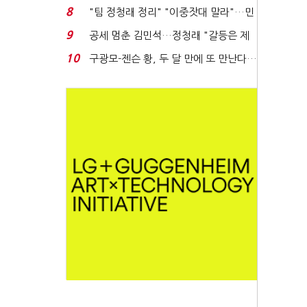
위'(1보)...
8
"팀 정청래 정리" "이중잣대 말라"…민
주 최고위원 계파 다...
9
공세 멈춘 김민석…정청래 "갈등은 제
가 수습"
10
구광모-젠슨 황, 두 달 만에 또 만난다…
로봇·AI 등 논...