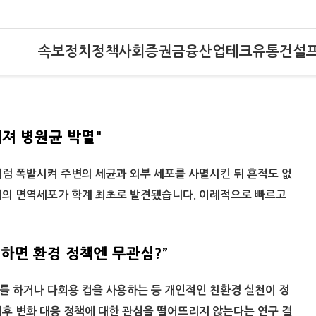
속보
정치
정책
사회
증권
금융
산업
테크
유통
건설
터져 병원균 박멸"
럼 폭발시켜 주변의 세균과 외부 세포를 사멸시킨 뒤 흔적도 없
태의 면역세포가 학계 최초로 발견됐습니다. 이례적으로 빠르고
하면 환경 정책엔 무관심?”
 하거나 다회용 컵을 사용하는 등 개인적인 친환경 실천이 정
후 변화 대응 정책에 대한 관심을 떨어뜨리지 않는다는 연구 결