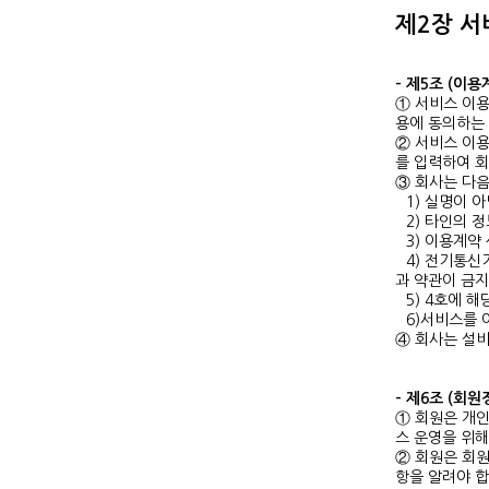
제2장 서
- 제5조 (이
① 서비스 이용
용에 동의하는
② 서비스 이용
를 입력하여 회
③ 회사는 다음
1) 실명이 아
2) 타인의 
3) 이용계약
4) 전기통신
과 약관이 금지
5) 4호에 
6)서비스를 
④ 회사는 설비
- 제6조 (회
① 회원은 개
스 운영을 위해
② 회원은 회
항을 알려야 합