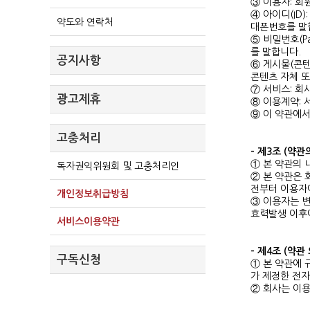
③ 이용자: 회
④ 아이디(ID
약도와 연락처
대폰번호를 말
⑤ 비밀번호(P
를 말합니다.
공지사항
⑥ 게시물(콘텐
콘텐츠 자체 
⑦ 서비스: 회
광고제휴
⑧ 이용계약: 
⑨ 이 약관에
고충처리
- 제3조 (약관
① 본 약관의 
독자권익위원회 및 고충처리인
② 본 약관은 
전부터 이용자에
개인정보취급방침
③ 이용자는 
효력발생 이후
서비스이용약관
- 제4조 (약관
구독신청
① 본 약관에 
가 제정한 전
② 회사는 이