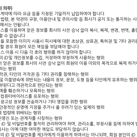
의 의무)
용계약에 따라 요금 등을 지정된 기일까지 납입하여야 합니다.
법령, 본 약관의 규정, 이용안내 및 주의사항 등 회사가 공지 또는 통지하는 
 해서는 안됩니다.
스를 이용하여 얻은 정보를 회사의 사전 승낙 없이 복사, 복제, 변경, 번역, 
 수 없습니다.
을 포함한 이미지 사용시 피사체에 대한 초상권, 상표권, 특허권 및 기타 권리
할 경우 회원이 모든 책임을 부담해야 합니다.
스 이용 시 다음 각 호의 행위를 하지 않아야 합니다.
원의 ID및 개인정보를 수집, 저장하여 부정하게 사용하는 행위
서 얻은 정보를 회사의 사전 승낙 없이 회원의 이용 이외의 목적으로 복제 하거
하는 행위
저작권, 타인의 저작권 등 기타 권리를 침해하는 행위
 및 미풍양속에 위반되는 내용의 정보, 문장, 도형 등을 타인에게 유포하는 행위
결부된다고 객관적으로 판단되는 행위
명예를 훼손하거나 모욕하는 행위
는 컴퓨터바이러스를 유포하는 행위
는 광고성 정보를 전송하거나 기타 영업을 위한 행위
 안정적인 운영에 지장을 주거나 줄 우려가 있는 일체의 행위
관계 법령에 위배되는 행위
 운영진 또는 관계자를 사칭하는 행위
 ID 및 비밀번호를 철저히 관리하여야 하며, 관리소홀, 부정사용 등에 의하여
회사는 이에 대한 어떠한 책임도 부담하지 않습니다.
의 ID 및 비밀번호를 제3자에게 이용하게 하여서는 아니되며, 회원 본인의 I