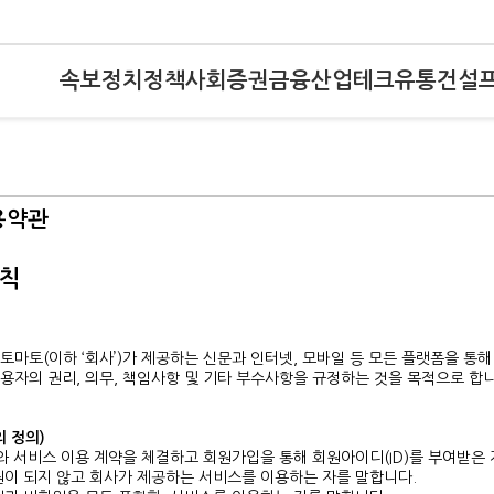
속보
정치
정책
사회
증권
금융
산업
테크
유통
건설
용약관
총칙
토마토(이하 ‘회사’)가 제공하는 신문과 인터넷, 모바일 등 모든 플랫폼을 통해
용자의 권리, 의무, 책임사항 및 기타 부수사항을 규정하는 것을 목적으로 합니
의 정의)
사와 서비스 이용 계약을 체결하고 회원가입을 통해 회원아이디(ID)를 부여받은 
원이 되지 않고 회사가 제공하는 서비스를 이용하는 자를 말합니다.