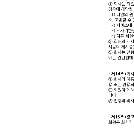
① 회사는 회원
경우에 해당될 
1) 타인의 
소, 고발될 수
2) 서비스에
3) 게재기한
4) 다른 회
② 회원의 게시
시물의 게시중단
③ 회사는 전항
에는 관련법에 
- 제14조 (게
① 회사의 이름
용 또는 인용되
② 회원이 게재
니다.
③ 전항의 의사
- 제15조 (광
회원은 회사가 