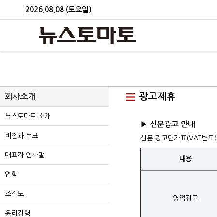
2026.08.08 (토요일)
광고제휴
회사소개
뉴스토마토 소개
▶ 신문광고 안내
비전과 목표
신문 광고단가표(VAT별도)
대표자 인사말
내용
연혁
조직도
영업광고
윤리강령