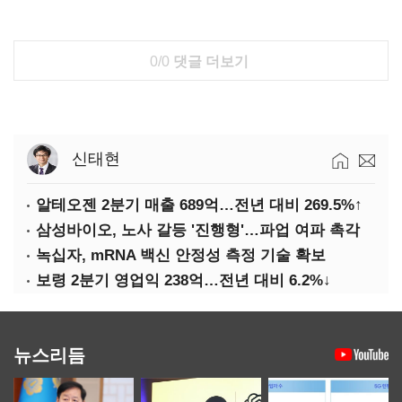
0/0
댓글 더보기
신태현
알테오젠 2분기 매출 689억…전년 대비 269.5%↑
삼성바이오, 노사 갈등 '진행형'…파업 여파 촉각
녹십자, mRNA 백신 안정성 측정 기술 확보
보령 2분기 영업익 238억…전년 대비 6.2%↓
뉴스리듬