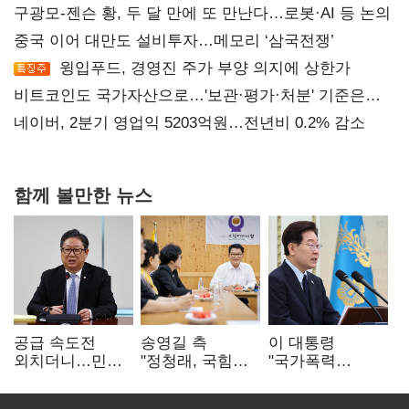
구광모-젠슨 황, 두 달 만에 또 만난다…로봇·AI 등 논의
중국 이어 대만도 설비투자…메모리 ‘삼국전쟁’
윙입푸드, 경영진 주가 부양 의지에 상한가
비트코인도 국가자산으로…'보관·평가·처분' 기준은
숙제
네이버, 2분기 영업익 5203억원…전년비 0.2% 감소
함께 볼만한 뉴스
공급 속도전
송영길 측
이 대통령
외치더니…민주,
"정청래, 국힘
"국가폭력
'폐버스
'역선택' 대상…
피해자에 사과…
리모델링'까지
민주당 대표로
적극적 조사로