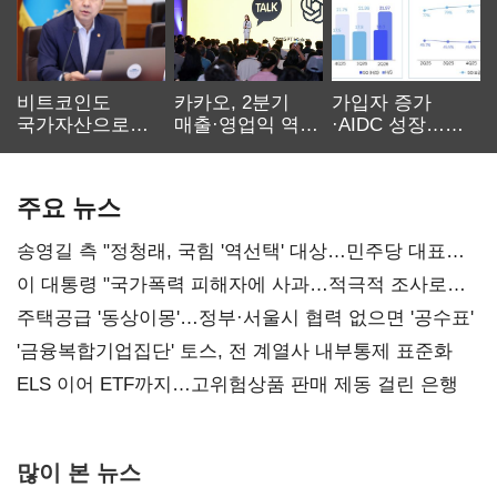
비트코인도
카카오, 2분기
가입자 증가
국가자산으로…'
매출·영업익 역대
·AIDC 성장…
보관·평가·처분'
최대…에이전트
SKT 2분기 성장
기준은 숙제
AI 수익화 관건
본궤도
주요 뉴스
송영길 측 "정청래, 국힘 '역선택' 대상…민주당 대표로
총선 지휘 못해"
이 대통령 "국가폭력 피해자에 사과…적극적 조사로
진실 밝혀야"
주택공급 '동상이몽'…정부·서울시 협력 없으면 '공수표'
'금융복합기업집단' 토스, 전 계열사 내부통제 표준화
ELS 이어 ETF까지…고위험상품 판매 제동 걸린 은행
많이 본 뉴스