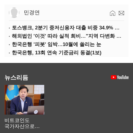
민경연
토스뱅크, 2분기 중저신용자 대출 비중 34.9% 달성
해외법인 '이것' 따라 실적 희비…"지역 다변화 해야"
한국은행 '피봇' 임박…10월에 쏠리는 눈
한국은행, 13회 연속 기준금리 동결(1보)
뉴스리듬
비트코인도
국가자산으로…'
보관·평가·처분'