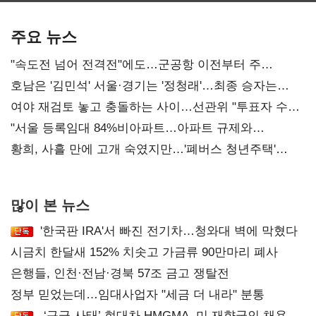
기준은 숙제
주요 뉴스
"속도전 넘어 전격전"에도…군공항 이전부터 주
52시간까지 '뇌관'
호남은 '김민석' 서울·경기는 '정청래'…최종 승자는
'안갯속'
여야 재검토 놓고 충돌하는 사이…선관위 "투표자 수
오차 당연"
"서울 등록임대 84%비아파트…아파트 규제와
달리해야"
황희, 사흘 만에 고개 숙였지만…'폐버스 청년주택'
후폭풍
많이 본 뉴스
'한국판 IRA'서 빠진 전기차…청와대 벽에 막혔다
시금치 한달새 152% 치솟고 가금류 90만마리 폐사
은행들, 인천·전남·경북 57조 금고 쟁탈전
정부 믿었는데…임대사업자 "세금 더 내라" 분통
‘구금 사태’ 현대차 HMGMA, 미 재향군인 채용