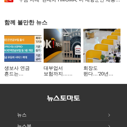
확대로 분위기 반전
함께 볼만한 뉴스
생보사 연금
대부업서
회장도
흔드는
보험까지…
뛴다…'20년
'증시변동성·
OK금융,
신한' vs '청라
장수리스크'
종합금융그룹
하나' 인천시금고
퍼즐 맞춘다
정면승부
뉴스
뉴스북