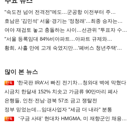
주요 뉴스
"속도전 넘어 전격전"에도…군공항 이전부터 주
52시간까지 '뇌관'
호남은 '김민석' 서울·경기는 '정청래'…최종 승자는
'안갯속'
여야 재검토 놓고 충돌하는 사이…선관위 "투표자 수
오차 당연"
"서울 등록임대 84%비아파트…아파트 규제와
달리해야"
황희, 사흘 만에 고개 숙였지만…'폐버스 청년주택'
후폭풍
많이 본 뉴스
'한국판 IRA'서 빠진 전기차…청와대 벽에 막혔다
시금치 한달새 152% 치솟고 가금류 90만마리 폐사
은행들, 인천·전남·경북 57조 금고 쟁탈전
정부 믿었는데…임대사업자 "세금 더 내라" 분통
‘구금 사태’ 현대차 HMGMA, 미 재향군인 채용
확대로 분위기 반전