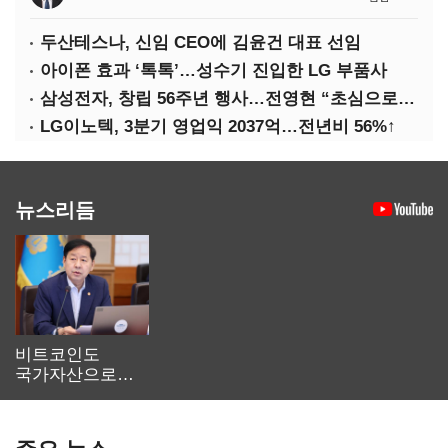
두산테스나, 신임 CEO에 김윤건 대표 선임
아이폰 효과 ‘톡톡’…성수기 진입한 LG 부품사
삼성전자, 창립 56주년 행사…전영현 “초심으로 경쟁력 회복해야”
LG이노텍, 3분기 영업익 2037억…전년비 56%↑
뉴스리듬
비트코인도
국가자산으로…'
보관·평가·처분'
기준은 숙제