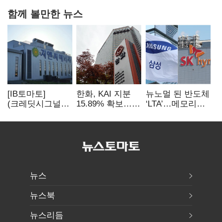
함께 볼만한 뉴스
[IB토마토]
한화, KAI 지분
뉴노멀 된 반도체
(크레딧시그널)
15.89% 확보…
‘LTA’…메모리
지엔씨에너지, AI
기업결합심사
3사, 2030년까지
데이터센터 타고
신청 예정
54조 선불 계약
외형 확대
뉴스
뉴스북
뉴스리듬