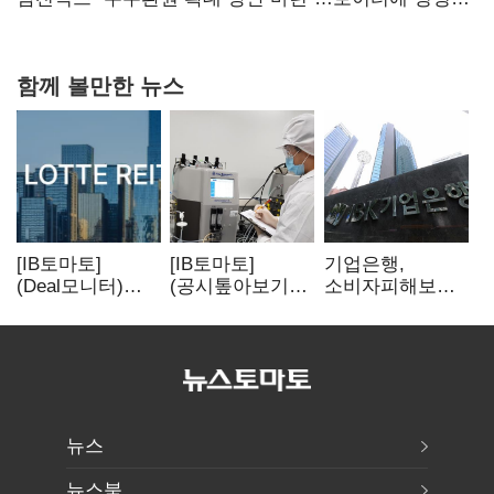
보내
함께 볼만한 뉴스
[IB토마토]
[IB토마토]
기업은행,
(Deal모니터)
(공시톺아보기)
소비자피해보상
롯데리츠, 회사채
투자판단 공시,
부실심사·
발행…빠듯한
무엇이 '중요한
보이스피싱 공시
유동성 차환으로
경영사항'일까
위반
대응
뉴스
뉴스북