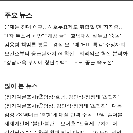
AI 수익화 관건
본궤도
주요 뉴스
문제는 전대 이후…선호투표제로 뒤집힐 땐 '지지층
불복'
"1차 투표서 과반" "게임 끝"…호남대전 앞두고 '충돌'
김용범 책임론 봇물…경질 요구에 'ETF 특검' 주장까지
보건소부터 응급실까지 AI 확산…지역의료 혁신 본격화
"강남사옥 부지에 청년주택"…LH도 '공급 속도전'
많이 본 뉴스
(정기여론조사)②당심·호남, 김민석-정청래 '초접전'
(정기여론조사)①당심, 김민석·정청래 '초접전'…대통령
지지도 '50% 아래로'(종합)
삼성 Z8 역대급 ‘흥행’에 애플 반격 주목…9월 ‘폴더블
대전’
세제개편에 ‘불안·불만’…오세훈 "전월세 구하기 더
힘들어질 것"
삼전닉스 “주주환원 확대 방안 마련”…로이터에 성명