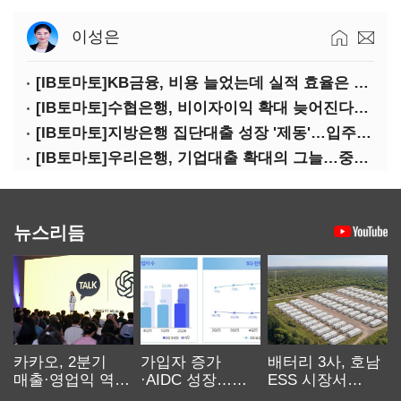
이성은
[IB토마토]KB금융, 비용 늘었는데 실적 효율은 개선…증권 호황 효과
[IB토마토]수협은행, 비이자이익 확대 늦어진다…공모운용사 인가 연말로
[IB토마토]지방은행 집단대출 성장 '제동'…입주절벽에 반사이익도 희박
[IB토마토]우리은행, 기업대출 확대의 그늘…중기 연체율 10년 만에 최고
뉴스리듬
카카오, 2분기
가입자 증가
배터리 3사, 호남
매출·영업익 역대
·AIDC 성장…
ESS 시장서
최대…에이전트
SKT 2분기 성장
‘격돌’