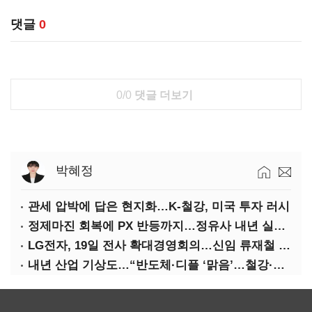
댓글
0
0/0
댓글 더보기
박혜정
관세 압박에 답은 현지화…K-철강, 미국 투자 러시
정제마진 회복에 PX 반등까지…정유사 내년 실적 기대
LG전자, 19일 전사 확대경영회의…신임 류재철 사장 주관
내년 산업 기상도…“반도체·디플 ‘맑음’…철강·석화 ‘흐림’”