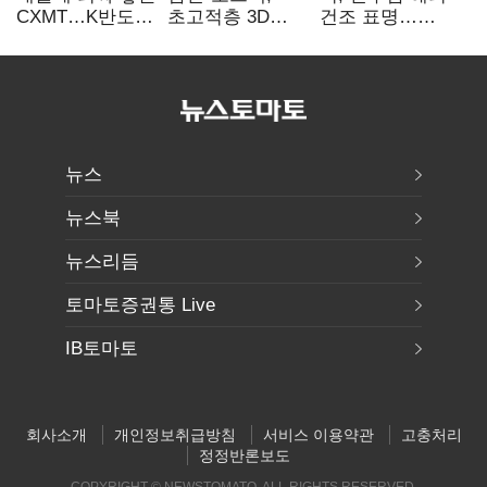
CXMT…K반도체
초고적층 3D
건조 표명…
협상력 ‘호재’
낸드 한계 돌파…
K조선 수주
성능·전력효율
‘청신호’
개선
뉴스
뉴스북
뉴스리듬
토마토증권통 Live
IB토마토
회사소개
개인정보취급방침
서비스 이용약관
고충처리
정정반론보도