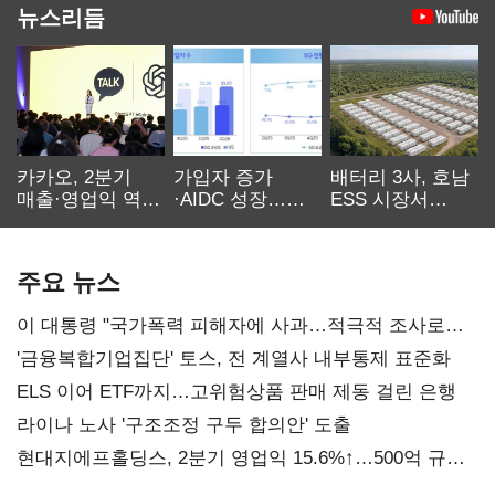
뉴스리듬
카카오, 2분기
가입자 증가
배터리 3사, 호남
매출·영업익 역대
·AIDC 성장…
ESS 시장서
최대…에이전트
SKT 2분기 성장
‘격돌’
AI 수익화 관건
본궤도
주요 뉴스
이 대통령 "국가폭력 피해자에 사과…적극적 조사로
진실 밝혀야"
'금융복합기업집단' 토스, 전 계열사 내부통제 표준화
ELS 이어 ETF까지…고위험상품 판매 제동 걸린 은행
라이나 노사 '구조조정 구두 합의안' 도출
현대지에프홀딩스, 2분기 영업익 15.6%↑…500억 규모
자사주 매입