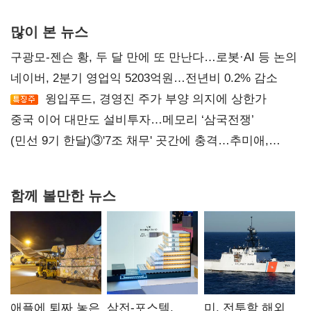
많이 본 뉴스
구광모-젠슨 황, 두 달 만에 또 만난다…로봇·AI 등 논의
네이버, 2분기 영업익 5203억원…전년비 0.2% 감소
윙입푸드, 경영진 주가 부양 의지에 상한가
중국 이어 대만도 설비투자…메모리 ‘삼국전쟁’
(민선 9기 한달)③'7조 채무' 곳간에 충격…추미애,
20년만에 '비상재정' 선언 승부수
함께 볼만한 뉴스
애플에 퇴짜 놓은
삼전-포스텍,
미, 전투함 해외