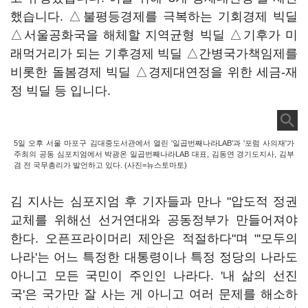
했습니다. △불평등경제를 극복하는 기회경제 빅딜
△서울공화국을 해체할 지역균형 빅딜 △기후가 미
래먹거리가 되는 기후경제 빅딜 △간병국가책임제를
비롯한 돌봄경제 빅딜 △경제대연정을 위한 세금-재
정 빅딜 등 입니다.
5일 오후 서울 마포구 김대중도서관에서 열린 '일곱번째나라LAB'과 '포럼 사의재'가
주최의 공동 심포지엄에서 박광온 일곱번째나라LAB 대표, 김동연 경기도지사, 김부
겸 전 국무총리가 발언하고 있다. (사진=뉴스토마토)
김 지사는 심포지엄 후 기자들과 만나 "압도적 정권
교체를 위해선 선거연대와 공동정부가 만들어져야
한다. 오픈프라이머리 제안은 적절하다"며 "'모두의
나라'는 어느 특정한 대통령이나 특정 정당의 나라도
아니고 모든 국민이 주인인 나라다. '내 삶의 선진
국'은 국가만 잘 사는 게 아니고 여러 문제를 해소하