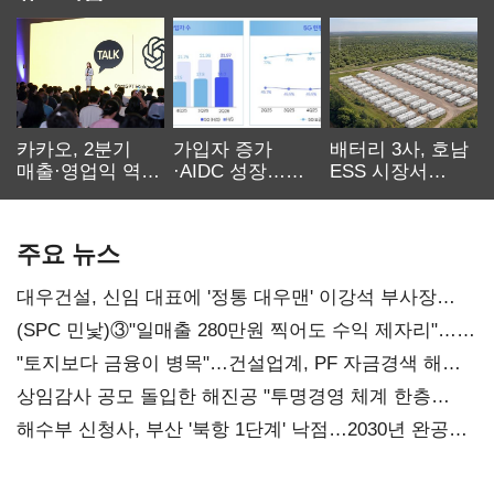
카카오, 2분기
가입자 증가
배터리 3사, 호남
매출·영업익 역대
·AIDC 성장…
ESS 시장서
최대…에이전트
SKT 2분기 성장
‘격돌’
AI 수익화 관건
본궤도
주요 뉴스
대우건설, 신임 대표에 '정통 대우맨' 이강석 부사장
내정
(SPC 민낯)③"일매출 280만원 찍어도 수익 제자리"…
점주 울리는 '상시 할인'
"토지보다 금융이 병목"…건설업계, PF 자금경색 해소
목소리
상임감사 공모 돌입한 해진공 "투명경영 체계 한층
강화"
해수부 신청사, 부산 '북항 1단계' 낙점…2030년 완공
목표