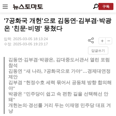
구독
'7공화국 개헌'으로 김동연·김부겸·박광
온 '친문·비명' 뭉쳤다
입력: 2025-03-05 18:13:24
수정: 2025-03-05 19:23:17
답글쓰기
김동연·김부겸·박광온, 김대중도서관서 열린 포럼
참석
김동연 "새 나라, 7공화국으로 가야"…경제대연정
제안
김부겸 "헌정수호 세력 묶어서 공동체 방향 합의해
야"
박광온 "민주당이 쉽고 속 편한 길을 선택해선 안
돼"
개헌논의·경선룰 거리 두는 이재명 민주당 대표 겨
냥