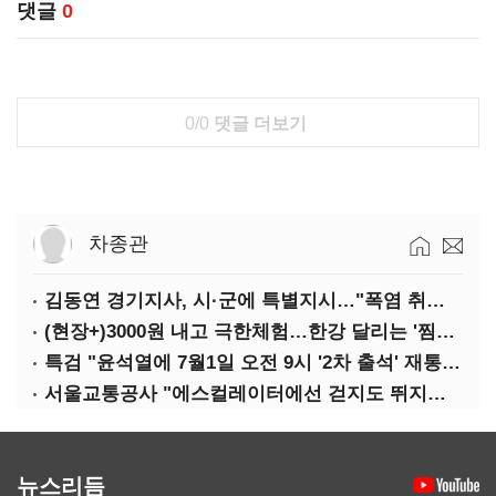
댓글
0
0/0
댓글 더보기
차종관
김동연 경기지사, 시·군에 특별지시…"폭염 취약계층 안전대책 강화"
(현장+)3000원 내고 극한체험…한강 달리는 '찜통버스'
특검 "윤석열에 7월1일 오전 9시 '2차 출석' 재통보"
서울교통공사 "에스컬레이터에선 걷지도 뛰지도 말아주세요"
뉴스리듬