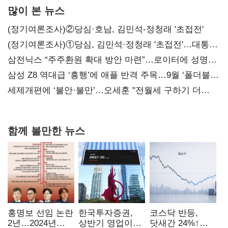
많이 본 뉴스
(정기여론조사)②당심·호남, 김민석-정청래 '초접전'
(정기여론조사)①당심, 김민석·정청래 '초접전'…대통령
지지도 '50% 아래로'(종합)
삼전닉스 “주주환원 확대 방안 마련”…로이터에 성명
보내
삼성 Z8 역대급 ‘흥행’에 애플 반격 주목…9월 ‘폴더블
대전’
세제개편에 ‘불안·불만’…오세훈 "전월세 구하기 더
힘들어질 것"
함께 볼만한 뉴스
홍명보 선임 논란
한국투자증권,
코스닥 반등,
2년…2024년
상반기 영업이익
닷새간 24%↑…