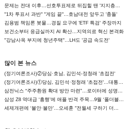
문제는 전대 이후…선호투표제로 뒤집힐 땐 '지지층
불복'
"1차 투표서 과반" "게임 끝"…호남대전 앞두고 '충돌'
김용범 책임론 봇물…경질 요구에 'ETF 특검' 주장까지
보건소부터 응급실까지 AI 확산…지역의료 혁신 본격화
"강남사옥 부지에 청년주택"…LH도 '공급 속도전'
많이 본 뉴스
(정기여론조사)②당심·호남, 김민석-정청래 '초접전'
(정기여론조사)①당심, 김민석·정청래 '초접전'…대통령
지지도 '50% 아래로'(종합)
삼전닉스 “주주환원 확대 방안 마련”…로이터에 성명
보내
삼성 Z8 역대급 ‘흥행’에 애플 반격 주목…9월 ‘폴더블
대전’
세제개편에 ‘불안·불만’…오세훈 "전월세 구하기 더
힘들어질 것"