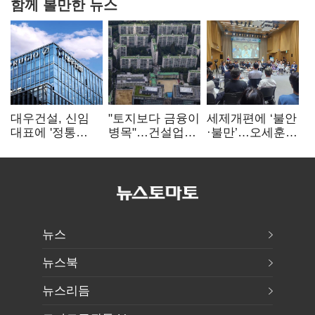
함께 볼만한 뉴스
대우건설, 신임
"토지보다 금융이
세제개편에 ‘불안
대표에 '정통
병목"…건설업계,
·불만’…오세훈
대우맨' 이강석
PF 자금경색
"전월세 구하기
부사장 내정
해소 목소리
더 힘들어질 것"
뉴스
뉴스북
뉴스리듬