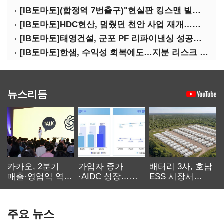
[IB토마토](합정역 7번출구)"현실판 킹스맨 빌런?"…일론 머스크의 양면성
[IB토마토]HDC현산, 멈췄던 천안 사업 재개…우발채무 부담 줄인다
[IB토마토]태영건설, 군포 PF 리파이낸싱 성공…후속사업 '청신호'
[IB토마토]한샘, 수익성 회복에도…지분 리스크 덮친다
뉴스리듬
카카오, 2분기
가입자 증가
배터리 3사, 호남
매출·영업익 역대
·AIDC 성장…
ESS 시장서
최대…에이전트
SKT 2분기 성장
‘격돌’
AI 수익화 관건
본궤도
주요 뉴스