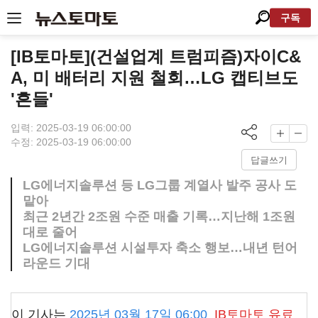
구독
[IB토마토](건설업계 트럼피즘)자이C&
A, 미 배터리 지원 철회…LG 캡티브도
'흔들'
입력: 2025-03-19 06:00:00
수정: 2025-03-19 06:00:00
답글쓰기
LG에너지솔루션 등 LG그룹 계열사 발주 공사 도
맡아
최근 2년간 2조원 수준 매출 기록…지난해 1조원
대로 줄어
LG에너지솔루션 시설투자 축소 행보…내년 턴어
라운드 기대
이 기사는
2025년 03월 17일 06:00
IB토마토
유료