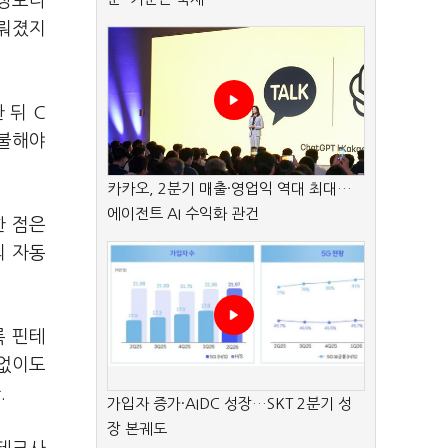
예상보다
이뤄졌지
 뒤 C
지불해야
카카오, 2분기 매출·영업익 역대 최대…
에이전트 AI 수익화 관건
한 점은
의 자동
록 핀테
 없이도
.
가입자 증가·AIDC 성장…SKT 2분기 성
장 본궤도