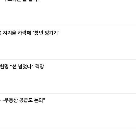
0 지지율 하락에 '청년 챙기기'
친명 "선 넘었다" 격앙
리…부동산 공급도 논의"