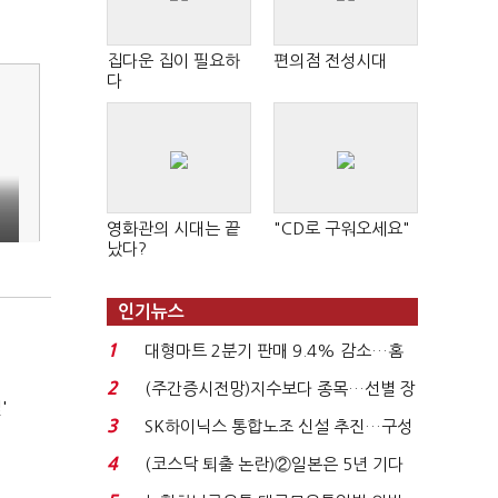
집다운 집이 필요하
편의점 전성시대
다
영화관의 시대는 끝
"CD로 구워오세요"
났다?
인기뉴스
1
대형마트 2분기 판매 9.4% 감소…홈
플러스 사태 여파...
2
(주간증시전망)지수보다 종목…선별 장
'
세 이어진다...
3
SK하이닉스 통합노조 신설 추진…구성
원 간 성과급 불...
4
(코스닥 퇴출 논란)②일본은 5년 기다
려주는데 우리는 ...