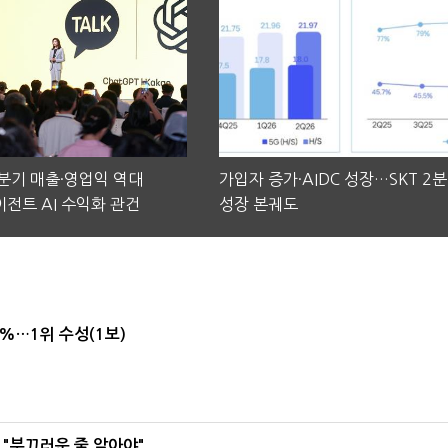
2분기 매출·영업익 역대
가입자 증가·AIDC 성장…SKT 2
전트 AI 수익화 관건
성장 본궤도
4%…1위 수성(1보)
 "부끄러운 줄 알아야"