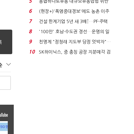
5
농협하나로유통 대규모유통업법 위반
적발…공정위, 과...
6
(현장+)'폭염중대경보'에도 농촌 이주
노동자는 강행군…'야...
7
건설 한계기업 5년 새 3배↑…PF·주택
침체에 재무 ...
8
'100만' 호남·수도권 경선…운명의 일
주일
9
친명계 "정청래 지도부 당정 엇박자"…
친청계 "신천지 오...
10
SK하이닉스, 중 충칭 공장 지분매각 검
토?…“확정된 바...
순