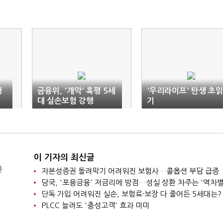
형
금융위, '개악' 혹평 5세
'우리라이프' 탄생 초읽
대 실손보험 강행
기
이 기자의 최신글
윤
자본성증권 돌려막기 어려워진 보험사…콜옵션 부담 급증
당국, '포용금융' 저금리에 방점…성실 상환 차주는 '역차별
단독 가입 어려워진 실손, 보험료·보장 다 줄어든 5세대는?
PLCC 늘려도 '충성고객' 효과 미미