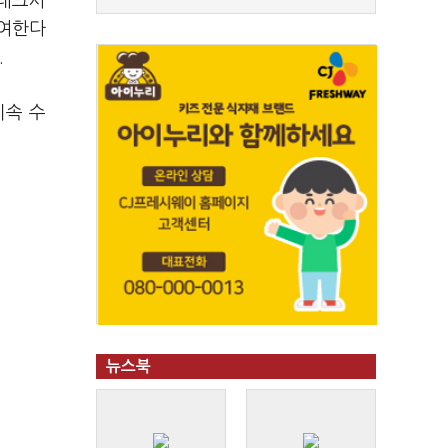
핀테크사
참여한다
.
지속 수
뉴스북