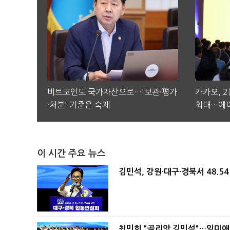
비트코인도 국가자산으로…'보관·평가
카카오, 
·처분' 기준은 숙제
최대…에이
이 시간 주요 뉴스
김민석, 강원·대구·경북서 48.5
최민희 "골리앗 김민석"…임미애