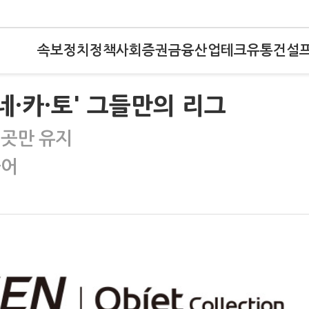
속보
정치
정책
사회
증권
금융
산업
테크
유통
건설
'네·카·토' 그들만의 리그
4곳만 유지
늘어