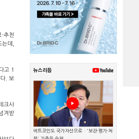
교·추천
드는데,
다고 1
뉴스리듬
다. 보
핀테크사
 넘겨받
비트코인도 국가자산으로…'보관·평가·처
분' 기준은 숙제