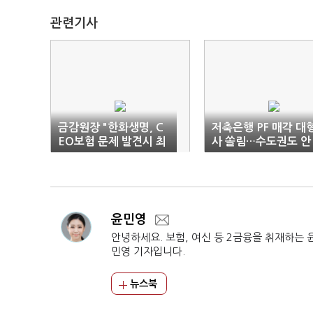
관련기사
금감원장 "한화생명, C
저축은행 PF 매각 대
EO보험 문제 발견시 최
사 쏠림…수도권도 안
대 제재"
팔린다
윤민영
안녕하세요. 보험, 여신 등 2금융을 취재하는 
민영 기자입니다.
뉴스북