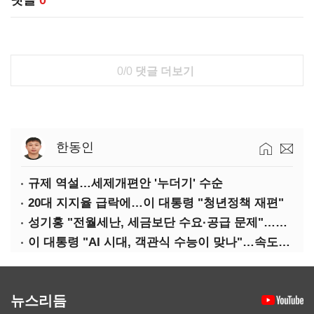
댓글
0
0/0
댓글 더보기
한동인
규제 역설…세제개편안 '누더기' 수순
20대 지지율 급락에…이 대통령 "청년정책 재편"
성기홍 "전월세난, 세금보단 수요·공급 문제"…닥공 시사
이 대통령 "AI 시대, 객관식 수능이 맞나"…속도전 '경계'
뉴스리듬