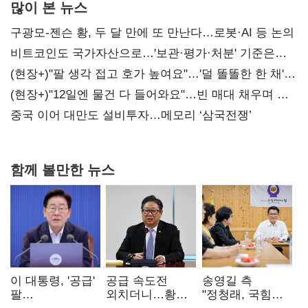
많이 본 뉴스
구광모-젠슨 황, 두 달 만에 또 만난다…로봇·AI 등 논의
비트코인도 국가자산으로…'보관·평가·처분' 기준은
숙제
(현장+)"팔 생각 접고 호가 높여요"…'덜 똘똘한 한 채'
20억 키맞추기
(현장+)"12일엔 물건 다 들어와요"…빈 매대 채우며 문
연 홈플러스
중국 이어 대만도 설비투자…메모리 ‘삼국전쟁’
함께 볼만한 뉴스
이 대통령, '공급'
공급 속도전
송영길 측
팔
외치더니…황희,
"정청래, 국힘