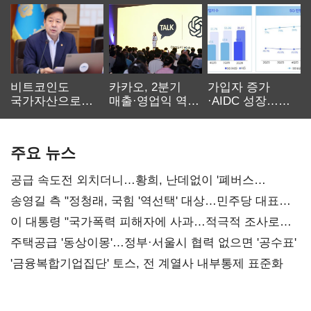
비트코인도
카카오, 2분기
가입자 증가
국가자산으로…'
매출·영업익 역대
·AIDC 성장…
보관·평가·처분'
최대…에이전트
SKT 2분기 성장
기준은 숙제
AI 수익화 관건
본궤도
주요 뉴스
공급 속도전 외치더니…황희, 난데없이 '폐버스
리모델링' 제안
송영길 측 "정청래, 국힘 '역선택' 대상…민주당 대표로
총선 지휘 못해"
이 대통령 "국가폭력 피해자에 사과…적극적 조사로
진실 밝혀야"
주택공급 '동상이몽'…정부·서울시 협력 없으면 '공수표'
'금융복합기업집단' 토스, 전 계열사 내부통제 표준화