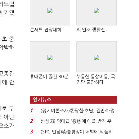
스타트업
 제기됐
콘서트 전당대회
AI 인재 쟁탈전
 초 중
 압박하
 고종완
휴대폰이 끊긴 30분
부동산 동상이몽, 국
기에 안
민만 불안하다
인기뉴스
사로 두
1
(정기여론조사)②당심·호남, 김민석-정
국 아닌
청래 '초접전'...
2
삼성 Z8 역대급 ‘흥행’에 애플 반격 주
 요소가
목…9월 ‘폴...
3
(SPC 민낯)④솜방망이 처벌에 식품위