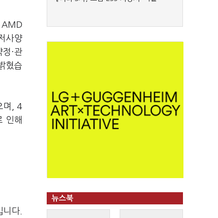
 AMD
 저사양
약정·관
 밝혔습
며, 4
로 인해
뉴스북
입니다.