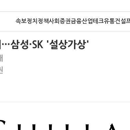
속보
정치
정책
사회
증권
금융
산업
테크
유통
건설
…삼성·SK '설상가상'
대
권