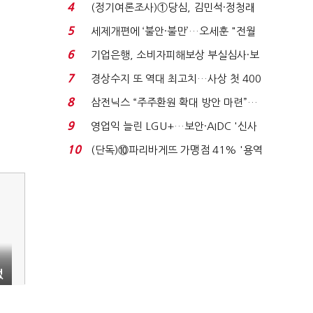
생법 위반 반복...
4
(정기여론조사)①당심, 김민석·정청래
'초접전'…대통령 ...
5
세제개편에 ‘불안·불만’…오세훈 "전월
세 구하기 더 ...
6
기업은행, 소비자피해보상 부실심사·보
이스피싱 공시 ...
7
경상수지 또 역대 최고치…사상 첫 400
억달러에 '3% 성...
8
삼전닉스 “주주환원 확대 방안 마련”…
로이터에 성명...
9
영업익 늘린 LGU+…보안·AIDC '신사
업 드라이브'...
10
(단독)⑩파리바게뜨 가맹점 41% '용역
제빵기사 없어'…고...
없