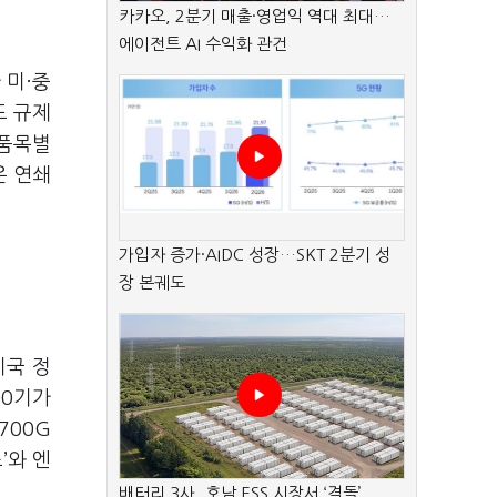
카카오, 2분기 매출·영업익 역대 최대…
에이전트 AI 수익화 관건
 미·중
도 규제
 품목별
은 연쇄
가입자 증가·AIDC 성장…SKT 2분기 성
장 본궤도
미국 정
00기가
700G
’와 엔
배터리 3사, 호남 ESS 시장서 ‘격돌’