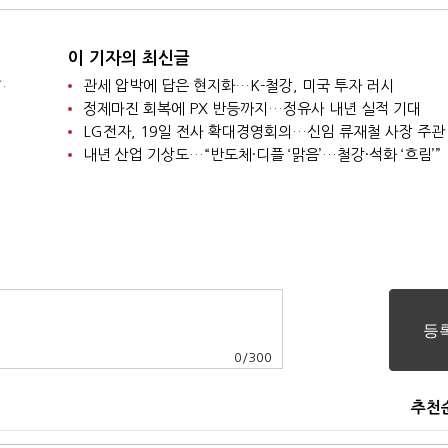
이 기자의 최신글
.
관세 압박에 답은 현지화…K-철강, 미국 투자 러시
정제마진 회복에 PX 반등까지…정유사 내년 실적 기대
LG전자, 19일 전사 확대경영회의…신임 류재철 사장 주관
내년 산업 기상도…“반도체·디플 ‘맑음’…철강·석화 ‘흐림’”
0
/
300
추천