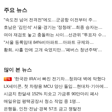
기준은 숙제
AI 수익화 관건
주요 뉴스
"속도전 넘어 전격전"에도…군공항 이전부터 주
52시간까지 '뇌관'
호남은 '김민석' 서울·경기는 '정청래'…최종 승자는
'안갯속'
여야 재검토 놓고 충돌하는 사이…선관위 "투표자 수
오차 당연"
"서울 등록임대 84%비아파트…아파트 규제와
달리해야"
황희, 사흘 만에 고개 숙였지만…'폐버스 청년주택'
후폭풍
많이 본 뉴스
'한국판 IRA'서 빠진 전기차…청와대 벽에 막혔다
LX세미콘, 첫 차량용 MCU 양산 돌입…현대차·기아에
공급
시금치 한달새 152% 치솟고 가금류 90만마리 폐사
매일유업 평택공장서 청소 작업 중 1명
사망…"안전관리체계 재점검"
은행들, 인천·전남·경북 57조 금고 쟁탈전