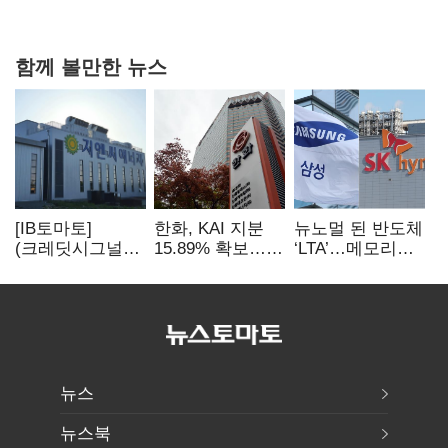
함께 볼만한 뉴스
[IB토마토]
한화, KAI 지분
뉴노멀 된 반도체
(크레딧시그널)
15.89% 확보…
‘LTA’…메모리
지엔씨에너지, AI
기업결합심사
3사, 2030년까지
데이터센터 타고
신청 예정
54조 선불 계약
외형 확대
뉴스
뉴스북