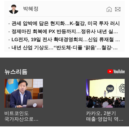
박혜정
관세 압박에 답은 현지화…K-철강, 미국 투자 러시
정제마진 회복에 PX 반등까지…정유사 내년 실적 기대
LG전자, 19일 전사 확대경영회의…신임 류재철 사장 주관
내년 산업 기상도…“반도체·디플 ‘맑음’…철강·석화 ‘흐림’”
뉴스리듬
비트코인도
카카오, 2분기
국가자산으로…'
매출·영업익 역대
보관·평가·처분'
최대…에이전트