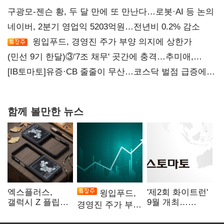
구광모-젠슨 황, 두 달 만에 또 만난다…로봇·AI 등 논의
네이버, 2분기 영업익 5203억원…전년비 0.2% 감소
윙입푸드, 경영진 주가 부양 의지에 상한가
(민선 9기 한달)③'7조 채무' 곳간에 충격…추미애,
20년만에 '비상재정' 선언 승부수
[IB토마토]유증·CB 줄줄이 무산…코스닥 벌점 급증에
상폐 압박
함께 볼만한 뉴스
엑스플러스,
'제2회 화이트런'
윙입푸드,
갤럭시 Z 플립8·
9월 개최…
경영진 주가 부양
폴드8 전용
취약계층 소녀
의지에 상한가
액세서리 출시
지원