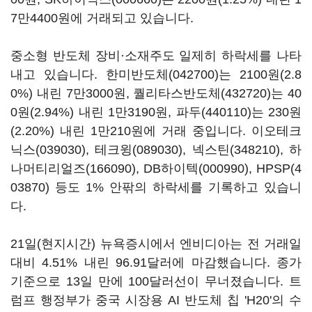
7만4400원에 거래되고 있습니다.
중소형 반도체 장비·소재주도 일제히 하락세를 나타
내고 있습니다.
한미반도체(042700)
는 2100원(2.8
0%) 내린 7만3000원,
퀄리타스반도체(432720)
는 40
0원(2.94%) 내린 1만3190원,
파두(440110)
는 230원
(2.20%) 내린 1만210원에 거래 중입니다.
이오테크
닉스(039030)
,
테크윙(089030)
,
넥스틴(348210)
,
하
나머티리얼즈(166090)
,
DB하이텍(000990)
,
HPSP(4
03870)
등도 1% 안팎의 하락세를 기록하고 있습니
다.
21일(현지시간) 뉴욕증시에서 엔비디아는 전 거래일
대비 4.51% 내린 96.91달러에 마감했습니다. 종가
기준으로 13일 만에 100달러선이 무너졌습니다. 트
럼프 행정부가 중국 시장용 AI 반도체 칩 'H20'의 수