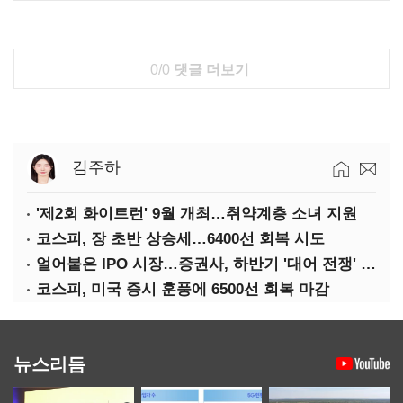
0/0
댓글 더보기
김주하
'제2회 화이트런' 9월 개최…취약계층 소녀 지원
코스피, 장 초반 상승세…6400선 회복 시도
얼어붙은 IPO 시장…증권사, 하반기 '대어 전쟁' 기대
코스피, 미국 증시 훈풍에 6500선 회복 마감
뉴스리듬