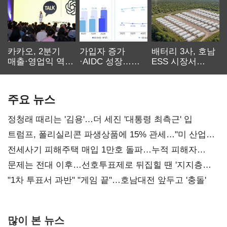
카카오, 2분기
가입자 증가
배터리 3사, 호남
매출·영업익 역대
·AIDC 성장…
ESS 시장서
최대…에이전트
SKT 2분기 성장
‘격돌’
AI 수익화 관건
본궤도
주요 뉴스
정청래 때리는 '김용'…더 세진 '대통령 최측근' 입
트럼프, 폴리실리콘 파생상품에 15% 관세…"미 산업
재건"
전세사기 피해주택 매입 1만호 돌파…누적 피해자
4만278명
문제는 전대 이후…선호투표제로 뒤집힐 땐 '지지층
불복'
"1차 투표서 과반" "게임 끝"…호남대전 앞두고 '충돌'
많이 본 뉴스