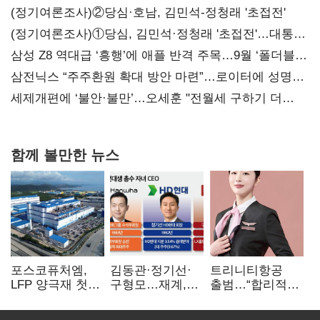
(정기여론조사)②당심·호남, 김민석-정청래 '초접전'
(정기여론조사)①당심, 김민석·정청래 '초접전'…대통령
지지도 '50% 아래로'(종합)
삼성 Z8 역대급 ‘흥행’에 애플 반격 주목…9월 ‘폴더블
대전’
삼전닉스 “주주환원 확대 방안 마련”…로이터에 성명
보내
세제개편에 ‘불안·불만’…오세훈 "전월세 구하기 더
힘들어질 것"
함께 볼만한 뉴스
포스코퓨처엠,
김동관·정기선·
트리니티항공
LFP 양극재 첫
구형모…재계,
출범…“합리적
대규모 공급…
1980년대생
가격·기대 이상
ESS 시장 공략
전성시대
서비스로 승부”