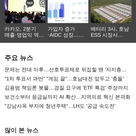
카카오, 2분기
가입자 증가
배터리 3사, 호남
매출·영업익 역대
·AIDC 성장…
ESS 시장서
최대…에이전트
SKT 2분기 성장
‘격돌’
AI 수익화 관건
본궤도
주요 뉴스
문제는 전대 이후…선호투표제로 뒤집힐 땐 '지지층
불복'
"1차 투표서 과반" "게임 끝"…호남대전 앞두고 '충돌'
김용범 책임론 봇물…경질 요구에 'ETF 특검' 주장까지
보건소부터 응급실까지 AI 확산…지역의료 혁신 본격화
"강남사옥 부지에 청년주택"…LH도 '공급 속도전'
많이 본 뉴스