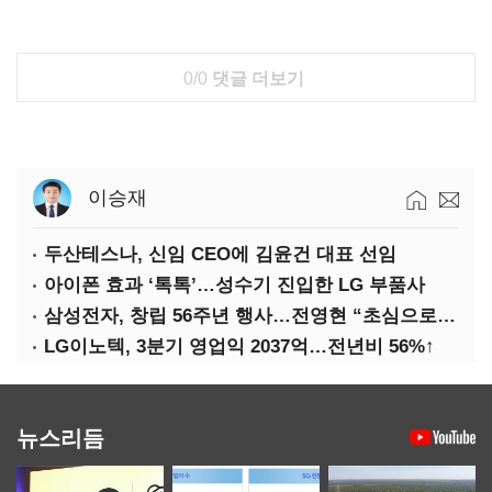
0/0
댓글 더보기
이승재
두산테스나, 신임 CEO에 김윤건 대표 선임
아이폰 효과 ‘톡톡’…성수기 진입한 LG 부품사
삼성전자, 창립 56주년 행사…전영현 “초심으로 경쟁력 회복해야”
LG이노텍, 3분기 영업익 2037억…전년비 56%↑
뉴스리듬