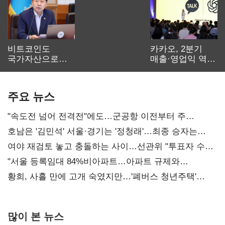
비트코인도
카카오, 2분기
국가자산으로…'
매출·영업익 역대
보관·평가·처분'
최대…에이전트
기준은 숙제
AI 수익화 관건
주요 뉴스
"속도전 넘어 전격전"에도…군공항 이전부터 주
52시간까지 '뇌관'
호남은 '김민석' 서울·경기는 '정청래'…최종 승자는
'안갯속'
여야 재검토 놓고 충돌하는 사이…선관위 "투표자 수
오차 당연"
"서울 등록임대 84%비아파트…아파트 규제와
달리해야"
황희, 사흘 만에 고개 숙였지만…'폐버스 청년주택'
후폭풍
많이 본 뉴스