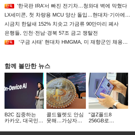
'한국판 IRA'서 빠진 전기차…청와대 벽에 막혔다
LX세미콘, 첫 차량용 MCU 양산 돌입…현대차·기아에
공급
시금치 한달새 152% 치솟고 가금류 90만마리 폐사
은행들, 인천·전남·경북 57조 금고 쟁탈전
‘구금 사태’ 현대차 HMGMA, 미 재향군인 채용
확대로 분위기 반전
함께 볼만한 뉴스
B2C 집중하는
콜드월렛도 안심
"갤Z폴드8
카카오, 대국민
못해…가상자산
256GB로
서비스 '모두의
수탁 확대에
변경하면 지원금
AI' 사활
'보안 시험대'
추가"