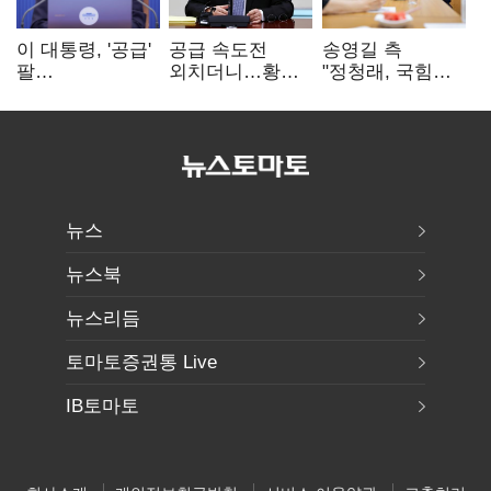
이 대통령, '공급'
공급 속도전
송영길 측
팔
외치더니…황희,
"정청래, 국힘
걷어붙였는데…
난데없이 '폐버스
'역선택' 대상…
여 내부선
리모델링' 제안
민주당 대표로
'부동산
총선 지휘 못해"
망언'(종합)
뉴스
뉴스북
뉴스리듬
토마토증권통 Live
IB토마토