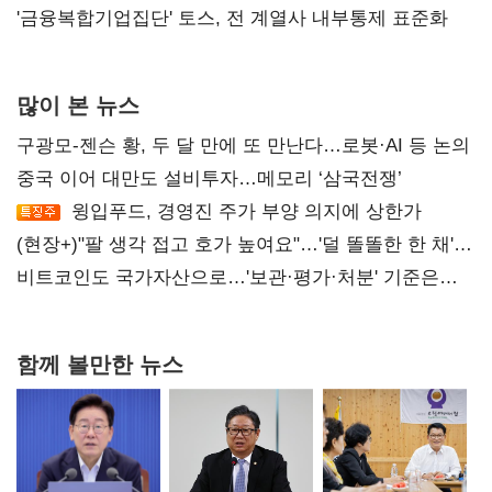
'금융복합기업집단' 토스, 전 계열사 내부통제 표준화
많이 본 뉴스
구광모-젠슨 황, 두 달 만에 또 만난다…로봇·AI 등 논의
중국 이어 대만도 설비투자…메모리 ‘삼국전쟁’
윙입푸드, 경영진 주가 부양 의지에 상한가
(현장+)"팔 생각 접고 호가 높여요"…'덜 똘똘한 한 채'
20억 키맞추기
비트코인도 국가자산으로…'보관·평가·처분' 기준은
숙제
함께 볼만한 뉴스