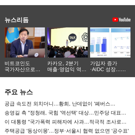
뉴스리듬
비트코인도
카카오, 2분기
가입자 증가
국가자산으로…'
매출·영업익 역대
·AIDC 성장…
보관·평가·처분'
최대…에이전트
SKT 2분기 성장
기준은 숙제
AI 수익화 관건
본궤도
주요 뉴스
공급 속도전 외치더니…황희, 난데없이 '폐버스
리모델링' 제안
송영길 측 "정청래, 국힘 '역선택' 대상…민주당 대표로
총선 지휘 못해"
이 대통령 "국가폭력 피해자에 사과…적극적 조사로
진실 밝혀야"
주택공급 '동상이몽'…정부·서울시 협력 없으면 '공수표'