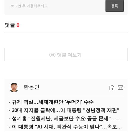
댓글
0
0/0
댓글 더보기
한동인
규제 역설…세제개편안 '누더기' 수순
20대 지지율 급락에…이 대통령 "청년정책 재편"
성기홍 "전월세난, 세금보단 수요·공급 문제"…닥공 시사
이 대통령 "AI 시대, 객관식 수능이 맞나"…속도전 '경계'