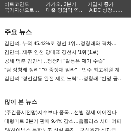
비트코인도
카카오, 2분기
가입자 증가
국가자산으로…'
매출·영업익 역대
·AIDC 성장…
보관·평가·처분'
최대…에이전트
SKT 2분기 성장
기준은 숙제
AI 수익화 관건
본궤도
주요 뉴스
김민석, 누적 45.42%로 경선 1위…정청래와 격차
0.86%p(2보)
김민석, 제주·인천 당대표 경선서 '1위'(1보)
공세 멈춘 김민석…정청래 "갈등은 제가 수습"
"팀 정청래 정리" "이중잣대 말라"…민주 최고위원 계파
다툼 격화
김민석 "경선갈등 완전 제로 노력"…정청래 "반명 공세
사과부터"
많이 본 뉴스
(주간증시전망)지수보다 종목…선별 장세 이어진다
대형마트 2분기 판매 9.4% 감소…홈플러스 사태 여파
SK하이닉스 통합노조 신설 추진…구성원간 성과급