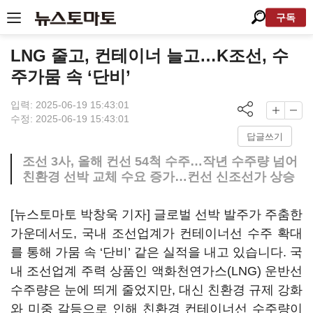
구독
LNG 줄고, 컨테이너 늘고…K조선, 수
주가뭄 속 ‘단비’
입력: 2025-06-19 15:43:01
수정: 2025-06-19 15:43:01
답글쓰기
조선 3사, 올해 컨선 54척 수주…작년 수주량 넘어
친환경 선박 교체 수요 증가…컨선 신조선가 상승
[뉴스토마토 박창욱 기자] 글로벌 선박 발주가 주춤한
가운데서도, 국내 조선업계가 컨테이너선 수주 확대
를 통해 가뭄 속 ‘단비’ 같은 실적을 내고 있습니다. 국
내 조선업계 주력 상품인 액화천연가스(LNG) 운반선
수주량은 눈에 띄게 줄었지만, 대신 친환경 규제 강화
와 미중 갈등으로 인해 친환경 컨테이너선 수주량이