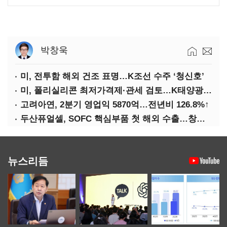
박창욱
미, 전투함 해외 건조 표명…K조선 수주 ‘청신호’
미, 폴리실리콘 최저가격제·관세 검토…K태양광 입지 확대 기대
고려아연, 2분기 영업익 5870억…전년비 126.8%↑
두산퓨얼셀, SOFC 핵심부품 첫 해외 수출…창사 이래 최대 규모
뉴스리듬