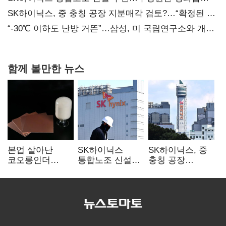
불만 확산
SK하이닉스, 중 충칭 공장 지분매각 검토?…“확정된 바
없어”
“-30℃ 이하도 난방 거뜬”…삼성, 미 국립연구소와 개발
협력
함께 볼만한 뉴스
본업 살아난
SK하이닉스
SK하이닉스, 중
코오롱인더
통합노조 신설
충칭 공장
·HS효성…AI·
추진…구성원간
지분매각
배터리 소재로
성과급 불만 확산
검토?…“확정된
보폭 확대
바 없어”