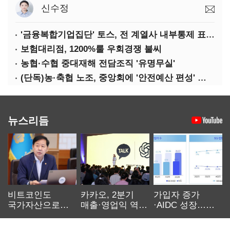
신수정
'금융복합기업집단' 토스, 전 계열사 내부통제 표준화
보험대리점, 1200%룰 우회경쟁 불씨
농협·수협 중대재해 전담조직 '유명무실'
(단독)농·축협 노조, 중앙회에 '안전예산 편성' 요구
뉴스리듬
비트코인도
카카오, 2분기
가입자 증가
국가자산으로…'
매출·영업익 역대
·AIDC 성장…
보관·평가·처분'
최대…에이전트
SKT 2분기 성장
기준은 숙제
AI 수익화 관건
본궤도