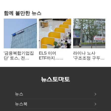
함께 볼만한 뉴스
'금융복합기업집
ELS 이어
라이나 노사
단' 토스, 전
ETF까지…
'구조조정 구두
계열사 내부통제
고위험상품 판매
합의안' 도출
표준화
제동 걸린 은행
뉴스
뉴스북