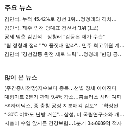
주요 뉴스
김민석, 누적 45.42%로 경선 1위…정청래와 격차
0.86%p(2보)
김민석, 제주·인천 당대표 경선서 '1위'(1보)
공세 멈춘 김민석…정청래 "갈등은 제가 수습"
"팀 정청래 정리" "이중잣대 말라"…민주 최고위원 계파
다툼 격화
김민석 "경선갈등 완전 제로 노력"…정청래 "반명 공세
사과부터"
많이 본 뉴스
(주간증시전망)지수보다 종목…선별 장세 이어진다
대형마트 2분기 판매 9.4% 감소…홈플러스 사태 여파
SK하이닉스, 중 충칭 공장 지분매각 검토?…“확정된 바
없어”
“-30℃ 이하도 난방 거뜬”…삼성, 미 국립연구소와 개발
협력
지출이 수입 앞지른 건강보험…1분기 3조8989억 적자