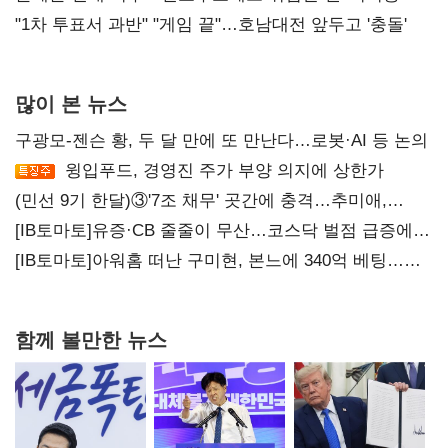
불복'
"1차 투표서 과반" "게임 끝"…호남대전 앞두고 '충돌'
많이 본 뉴스
구광모-젠슨 황, 두 달 만에 또 만난다…로봇·AI 등 논의
윙입푸드, 경영진 주가 부양 의지에 상한가
(민선 9기 한달)③'7조 채무' 곳간에 충격…추미애,
20년만에 '비상재정' 선언 승부수
[IB토마토]유증·CB 줄줄이 무산…코스닥 벌점 급증에
상폐 압박
[IB토마토]아워홈 떠난 구미현, 본느에 340억 베팅…
가족 지배체제 구축
함께 볼만한 뉴스