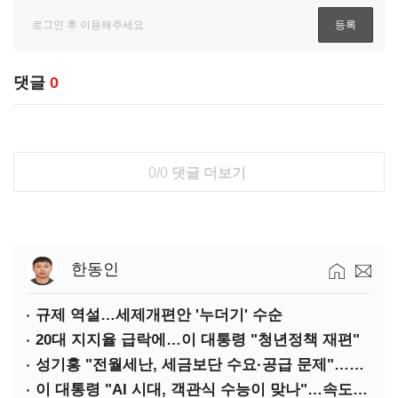
댓글
0
0/0
댓글 더보기
한동인
규제 역설…세제개편안 '누더기' 수순
20대 지지율 급락에…이 대통령 "청년정책 재편"
성기홍 "전월세난, 세금보단 수요·공급 문제"…닥공 시사
이 대통령 "AI 시대, 객관식 수능이 맞나"…속도전 '경계'