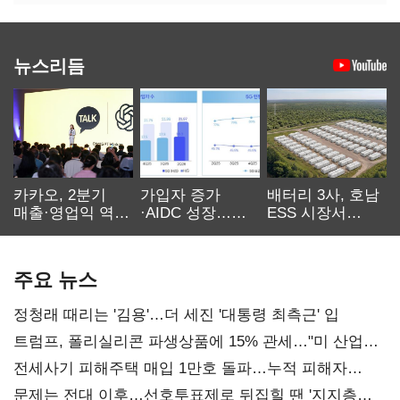
뉴스리듬
카카오, 2분기
가입자 증가
배터리 3사, 호남
매출·영업익 역대
·AIDC 성장…
ESS 시장서
최대…에이전트
SKT 2분기 성장
‘격돌’
AI 수익화 관건
본궤도
주요 뉴스
정청래 때리는 '김용'…더 세진 '대통령 최측근' 입
트럼프, 폴리실리콘 파생상품에 15% 관세…"미 산업
재건"
전세사기 피해주택 매입 1만호 돌파…누적 피해자
4만278명
문제는 전대 이후…선호투표제로 뒤집힐 땐 '지지층