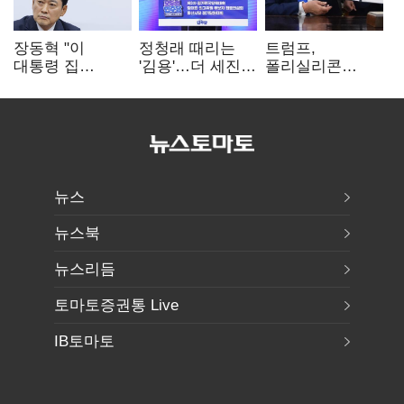
장동혁 "이
정청래 때리는
트럼프,
대통령 집
'김용'…더 세진
폴리실리콘
팔자마자 세금
'대통령 최측근'
파생상품에 15%
폭탄…'내로남불'"
입
관세…"미 산업
재건"
뉴스
뉴스북
뉴스리듬
토마토증권통 Live
IB토마토