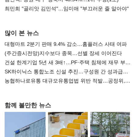
최민희 "골리앗 김민석"…임미애 "부끄러운 줄 알아야"
많이 본 뉴스
대형마트 2분기 판매 9.4% 감소…홈플러스 사태 여파
(주간증시전망)지수보다 종목…선별 장세 이어진다
건설 한계기업 5년 새 3배↑…PF·주택 침체에 재무 부담
확대
SK하이닉스 통합노조 신설 추진…구성원 간 성과급
불만 확산
농협하나로유통 대규모유통업법 위반 적발…공정위,
과징금 4억6200만원 부과
함께 볼만한 뉴스