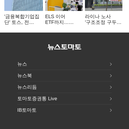
'금융복합기업집
ELS 이어
라이나 노사
단' 토스, 전
ETF까지…
'구조조정 구두
계열사 내부통제
고위험상품 판매
합의안' 도출
표준화
제동 걸린 은행
뉴스
뉴스북
뉴스리듬
토마토증권통 Live
IB토마토