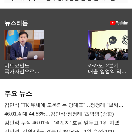
뉴스리듬
비트코인도
카카오, 2분기
국가자산으로…'
매출·영업익 역대
보관·평가·처분'
최대…에이전트
기준은 숙제
AI 수익화 관건
주요 뉴스
김민석 "TK 유세에 도움되는 당대표"…정청래 "벌써
대표된 양 당직 배분"
46.01% 대 44.53%…김민석·정청래 '초박빙'(종합)
김민석 누적 46.01%…'격전지' 호남 앞두고 1위 지켰다
(2보)
김민석, 강원·대구·경북서 48.54%…1위 수성(1보)